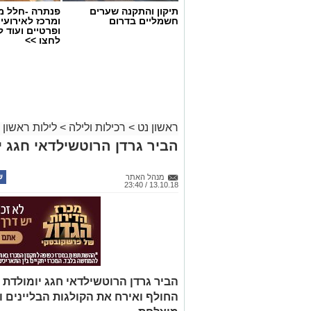
תיקון והתקנה שערים
פנתרה -חלל מ
חשמליים בדרום
ומרכז לאירועי
ופרטיים ועוד 
לחצו >>
ראשון נט
>
רכילות ולילה
>
לילות ראשון
הביר גרדן הרוטשילדאי חגג י
מנהל האתר
13.10.18 / 23:40
הביר גרדן הרוטשילדאי חגג יומולד
החולף ואירח את הקולגות הבליינים 