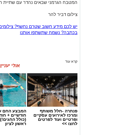
המטבח הגרמני שבאים נהדר עם שתיית הב
צילום דביר להר
יש לכם מידע חשוב שטרם נחשף? צילומים
בכתבה? נשמח שתשתפו אותנו
קרא עוד
אולי יעניי
פנתרה -חלל משותף
המבצע החם של
ומרכז לאירועים עסקיים
חודשיים + חו
ופרטיים ועוד לפרטים
(כולל החגים!)
לחצו >>
ראשון לציון