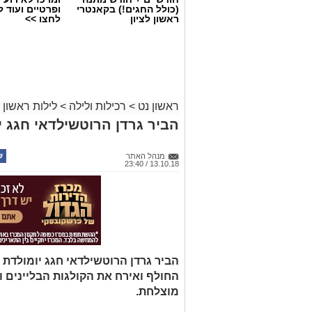
(כולל החגים!) בקאנטרי
ופרטיים ועוד 
ראשון לציון
לחצו >>
ראשון נט
>
רכילות ולילה
>
לילות ראשון
הביר גרדן הרוטשילדאי חגג י
מנהל האתר
13.10.18 / 23:40
הביר גרדן הרוטשילדאי חגג יומולד
החולף ואירח את הקולגות הבליינים 
מוצלחת.