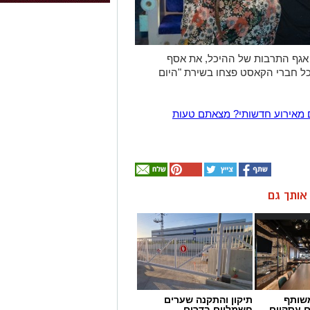
אגף התרבות של ההיכל, את אסף
גישה לו עוגה לרגל יום הולדתו ה-26 וכל חברי הקאסט פצחו בשירת "היום
 מאירוע חדשותי? מצאתם טעות
ן אותך גם
שותף
תיקון והתקנה שערים
ם עסקיים
חשמליים בדרום