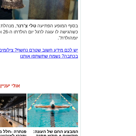
בסוף המופע הפתיעה
טלי צ'רנר
, מנהלת 
כשה
יומהולדת".
יש לכם מידע חשוב שטרם נחשף? צילומים
בכתבה? נשמח שתשתפו אותנו
אולי יעניי
המבצע החם של העונה:
פנתרה -חלל מ
חודשיים + חודש מתנה
ומרכז לאירועי