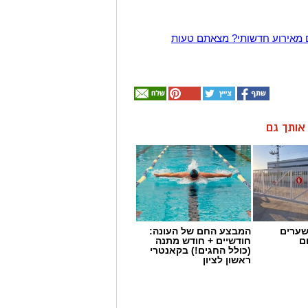
 מאירוע חדשותי? מצאתם טעות
ן אותך גם
שערים
המבצע החם של העונה:
ם
חודשיים + חודש מתנה
(כולל החגים!) בקאנטרי
ראשון לציון