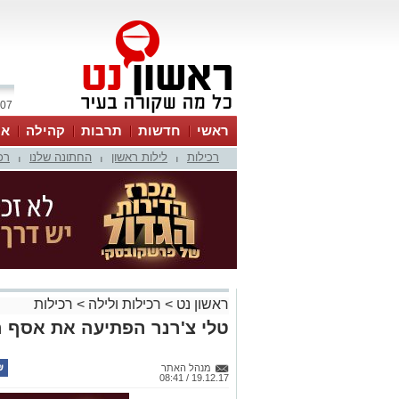
07 אוגוסט 2026 / 17:30
ראשי
חדשות
תרבות
קהילה
או
רכילות
לילות ראשון
החתונה שלנו
רכ
|
|
|
ראשון נט
>
רכילות ולילה
>
רכילות
טלי צ'רנר הפתיעה את אסף ה
מנהל האתר
19.12.17 / 08:41