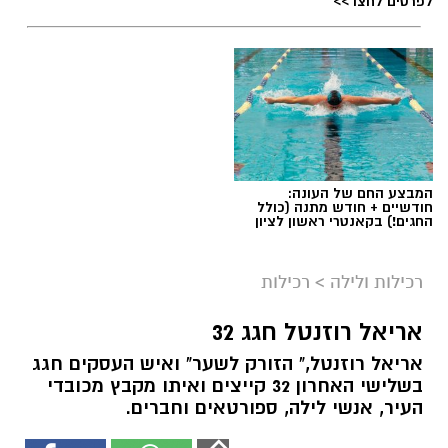
לפרטים לחצו >>
המבצע החם של העונה:
חודשיים + חודש מתנה (כולל
החגים!) בקאנטרי ראשון לציון
רכילות ולילה
>
רכילות
אריאל רוזנטל חגג 32
אריאל רוזנטל," הזורק לשער" ואיש העסקים חגג
בשלישי האחרון 32 קייצים ואיתו מקבץ מכובדי
העיר, אנשי לילה, ספורטאים וחברים.