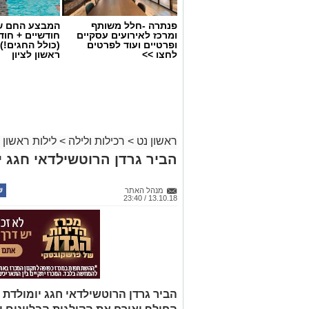
פנתרה -חלל משותף
המבצע החם של
ומרכז לאירועים עסקיים
חודשיים + חו
ופרטיים ועוד לפרטים
(כולל החגים!)
לחצו >>
ראשון לציון
ראשון נט
>
רכילות ולילה
>
לילות ראשון
הביר גרדן הרוטשילדאי חגג י
מנהל האתר
13.10.18 / 23:40
הביר גרדן הרוטשילדאי חגג יומולד