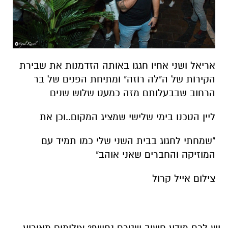
אריאל ושני אחיו חגגו באותה הזדמנות את שבירת
הקירות של ה"לה רוזה" ומתיחת הפנים של בר
הרחוב שבבעלותם מזה כמעט שלוש שנים
ליין הטכנו בימי שלישי שמציג המקום..וכן את
"שמחתי לחגוג בבית השני שלי כמו תמיד עם
המוזיקה והחברים שאני אוהב"
צילום אייל קרול
יש לכם מידע חשוב שטרם נחשף? צילומים מאירוע