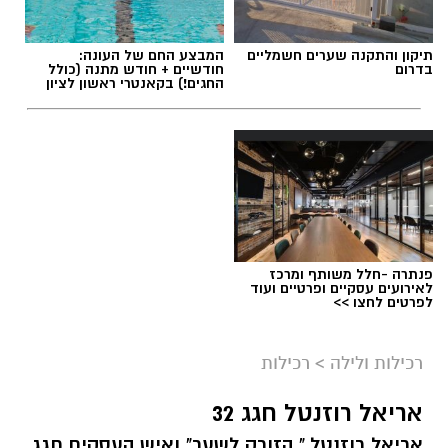
תיקון והתקנה שערים חשמליים
המבצע החם של העונה:
בדרום
חודשיים + חודש מתנה (כולל
החגים!) בקאנטרי ראשון לציון
פנתרה -חלל משותף ומרכז
לאירועים עסקיים ופרטיים ועוד
לפרטים לחצו >>
רכילות ולילה
>
רכילות
אריאל רוזנטל חגג 32
אריאל רוזנטל," הזורק לשער" ואיש העסקים חגג