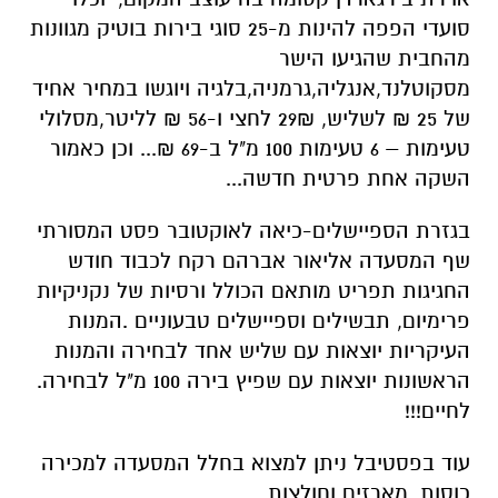
סועדי הפפה להינות מ-25 סוגי בירות בוטיק מגוונות
מהחבית שהגיעו הישר
מסקוטלנד,אנגליה,גרמניה,בלגיה ויוגשו במחיר אחיד
של 25 ₪ לשליש, 29₪ לחצי ו-56 ₪ לליטר,מסלולי
טעימות – 6 טעימות 100 מ"ל ב-69 ₪... וכן כאמור
השקה אחת פרטית חדשה...
בגזרת הספיישלים-כיאה לאוקטובר פסט המסורתי
שף המסעדה אליאור אברהם רקח לכבוד חודש
החגיגות תפריט מותאם הכולל ורסיות של נקניקיות
פרימיום, תבשילים וספיישלים טבעוניים .המנות
העיקריות יוצאות עם שליש אחד לבחירה והמנות
הראשונות יוצאות עם שפיץ בירה 100 מ"ל לבחירה.
לחיים!!!
עוד בפסטיבל ניתן למצוא בחלל המסעדה למכירה
כוסות, מארזים וחולצות ...