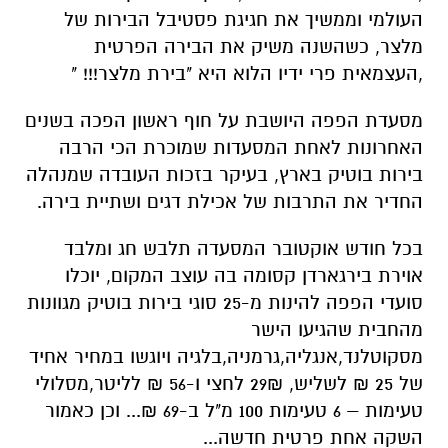
העולמי וממשיך את חגיגת פסטיבל הבירות של
מלצר, כשהשנה משיק את הבירה הפרטית
,העצמאית פרי ידיו הלוא היא "בירת מלצר!!! "
מסעדת הפפה היושבת על חוף ראשון הפכה בשנים
האחרונות לאחת המסעדות שמוכרת הכי הרבה
בירות בוטיק בארץ, בעיקר בזכות העובדה שמנהלה
החדיר את התרבות של אכילת דגים ושתיית בירה.
בכל חודש אוקטובר המסעדה תלבש חג ומלבד
אוירת בירגארדן קסומה בה עוצב המקום, יוכלו
סועדי הפפה להינות מ-25 סוגי בירות בוטיק מגוונות
מהחבית שהגיעו הישר
מסקוטלנד,אנגליה,גרמניה,בלגיה ויוגשו במחיר אחיד
של 25 ₪ לשליש, 29₪ לחצי ו-56 ₪ לליטר,מסלולי
טעימות – 6 טעימות 100 מ"ל ב-69 ₪... וכן כאמור
השקה אחת פרטית חדשה...