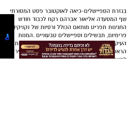
בגזרת הספיישלים-כיאה לאוקטובר פסט המסורתי
שף המסעדה אליאור אברהם רקח לכבוד חודש
החגיגות תפריט מותאם הכולל ורסיות של נקניקיות
פרימיום, תבשילים וספיישלים טבעוניים .המנות
העיקריות יוצאות עם שליש אחד לבחירה והמנות
הראשונות יוצאות עם שפיץ בירה 100 מ"ל לבחירה.
לחיים!!!
עוד בפסטיבל ניתן למצוא בחלל המסעדה למכירה
כוסות, מארזים וחולצות ...
מסעדת הפפה הטיילת 17 חוף הים ראשון לציון
טלפון 03-9414151 שלוחה 2 שעות פתיחה של
הפסטיבל מ-12 בצהריים עד אחרון הלקוחות