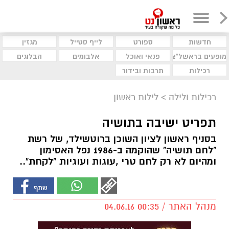
חדשות
ספורט
לייף סטייל
מגזין
מופעים בראשל"צ
פנאי ואוכל
אלבומים
הבלוגים
רכילות
תרבות ובידור
רכילות ולילה
>
לילות ראשון
תפריט ישיבה בתושיה
בסניף ראשון לציון השוכן ברוטשילד, של רשת
"לחם תושיה" שהוקמה ב-1986 נפל האסימון
ומהיום לא רק לחם טרי ,עוגות ועוגיות "לקחת"..
מנהל האתר / 00:35 04.06.16