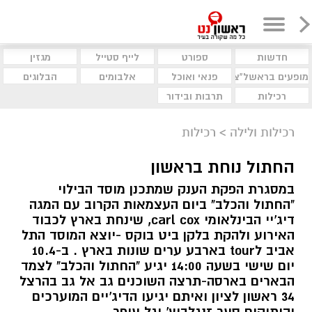
חדשות
ספורט
לייף סטייל
מגזין
מופעים בראשל"צ
פנאי ואוכל
אלבומים
הבלוגים
רכילות
תרבות ובידור
רכילות ולילה
>
רכילות
החתול נוחת בראשון
במסגרת הפקת הענק שמתכנן מוסד הבילוי
"החתול והכלב" ביום העצמאות הקרוב עם המגה
דיג'יי הבינלאומי carl cox, שינחת בארץ לכבוד
האירוע ולהקת בלקן ביט בוקס -יוצא המוסד התל
אביב לtour בארבע ערים שונות בארץ . ב-10.4
יום שישי בשעה 14:00 יגיע "החתול והכלב" לצמד
הבארים בארסה-תרצה השוכנים גב אל גב בהרצל
34 ראשון לציון ואיתם יגיעו הדיג'יים המוערכים