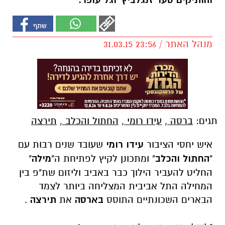
והותיקים סער זנגלביץ' וגל עופר.
מנהל האתר / 23:56 31.03.15
תגים:
ברסה
,
עידו רומי
,
החתול והכלב
,
תירצה
איש יחסי הציבור
עידו רומי
שעובד שנים רבות עם
"
החתול והכלב
" ומתכונן לקיץ לפתיחת ה"
מילה
"
החליט להעביר הילוך כבר באביב וליזום שת"פ בין
המחילה התל אביבית המצליחה ביותר לצמד
הבארים השכונתיים התוסס
בארסה
את
תירצה
.