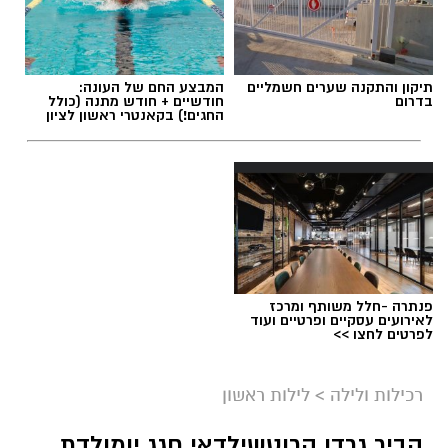
תיקון והתקנה שערים חשמליים
המבצע החם של העונה:
בדרום
חודשיים + חודש מתנה (כולל
החגים!) בקאנטרי ראשון לציון
פנתרה -חלל משותף ומרכז
לאירועים עסקיים ופרטיים ועוד
לפרטים לחצו >>
רכילות ולילה
>
לילות ראשון
הביר גרדן הרוטשילדאי חגג יומולדת