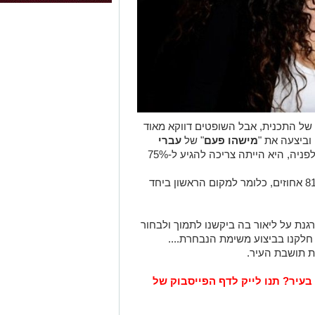
ל התכנית, אבל השופטים דווקא מאוד
ביצעה את "
מישהו פעם
" של
עברי
ומכיוון שרק שלושה מתמודדים עברו לפניה, היא הייתה צריכה להגיע ל-75%
ליאור עמדה במשימה בהצלחה והגיעה ל-81 אחוזים, כלומר למקום הראשון ביחד
נת על ליאור בה ביקשנו לתמוך ולבחור
 חלקנו בביצוע משימת הנבחרת....
ת תושבת העיר.
בעיר? תנו לייק לדף הפייסבוק של