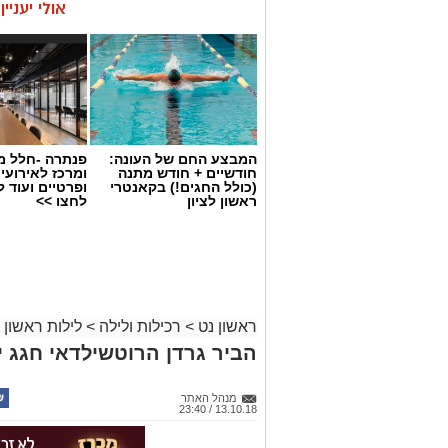
אולי יעניי
המבצע החם של העונה:
פנתרה -חלל מ
חודשיים + חודש מתנה
ומרכז לאירועי
(כולל החגים!) בקאנטרי
ופרטיים ועוד 
ראשון לציון
לחצו >>
ראשון נט
>
רכילות ולילה
>
לילות ראשון
הביר גרדן הרוטשילדאי חגג י
מנהל האתר
13.10.18 / 23:40