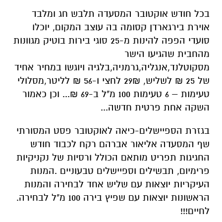
בכל חודש אוקטובר המסעדה תלבש חג ומלבד
אוירת בירגארדן קסומה בה עוצב המקום, יוכלו
סועדי הפפה להינות מ-25 סוגי בירות בוטיק מגוונות
מהחבית שהגיעו הישר
מסקוטלנד,אנגליה,גרמניה,בלגיה ויוגשו במחיר אחיד
של 25 ₪ לשליש, 29₪ לחצי ו-56 ₪ לליטר,מסלולי
טעימות – 6 טעימות 100 מ"ל ב-69 ₪... וכן כאמור
השקה אחת פרטית חדשה...
בגזרת הספיישלים-כיאה לאוקטובר פסט המסורתי
שף המסעדה אליאור אברהם רקח לכבוד חודש
החגיגות תפריט מותאם הכולל ורסיות של נקניקיות
פרימיום, תבשילים וספיישלים טבעוניים .המנות
העיקריות יוצאות עם שליש אחד לבחירה והמנות
הראשונות יוצאות עם שפיץ בירה 100 מ"ל לבחירה.
לחיים!!!