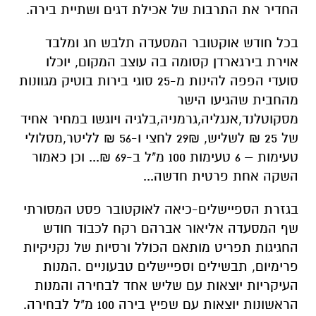
החדיר את התרבות של אכילת דגים ושתיית בירה.
בכל חודש אוקטובר המסעדה תלבש חג ומלבד
אוירת בירגארדן קסומה בה עוצב המקום, יוכלו
סועדי הפפה להינות מ-25 סוגי בירות בוטיק מגוונות
מהחבית שהגיעו הישר
מסקוטלנד,אנגליה,גרמניה,בלגיה ויוגשו במחיר אחיד
של 25 ₪ לשליש, 29₪ לחצי ו-56 ₪ לליטר,מסלולי
טעימות – 6 טעימות 100 מ"ל ב-69 ₪... וכן כאמור
השקה אחת פרטית חדשה...
בגזרת הספיישלים-כיאה לאוקטובר פסט המסורתי
שף המסעדה אליאור אברהם רקח לכבוד חודש
החגיגות תפריט מותאם הכולל ורסיות של נקניקיות
פרימיום, תבשילים וספיישלים טבעוניים .המנות
העיקריות יוצאות עם שליש אחד לבחירה והמנות
הראשונות יוצאות עם שפיץ בירה 100 מ"ל לבחירה.