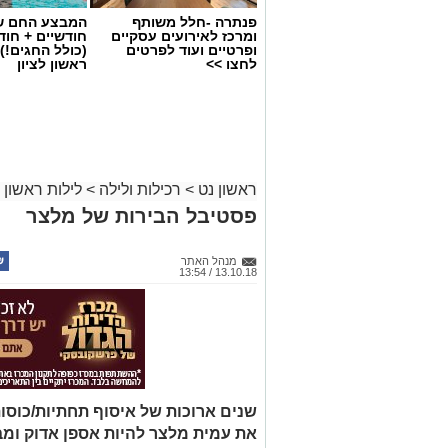
פנתרה -חלל משותף
המבצע החם של
ומרכז לאירועים עסקיים
חודשיים + חו
ופרטיים ועוד לפרטים
(כולל החגים!)
לחצו >>
ראשון לציון
ראשון נט
>
רכילות ולילה
>
לילות ראשון
פסטיבל הבירות של מלצר
מנהל האתר
13.10.18 / 13:54
שנים ארוכות של איסוף תחתיות/כוסות
את עמית מלצר להיות אספן אדוק ומב