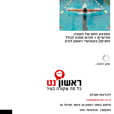
המבצע החם של העונה:
חודשיים + חודש מתנה (כולל
החגים!) בקאנטרי ראשון לציון
רכילות ולילה
>
רכילות
תחרות עיצוב אריזת take away חדשה
לרשת הגלידריות דליקרים
בחודש האחרון עמלו רבות תלמידי בית הספר
לעיצוב וחדשנות של המכללה למנהל המוצר
במכללה למנהל במסגרת תחרות עיצוב אריזת
take away חדשה לרשת הגלידריות דליקרים.