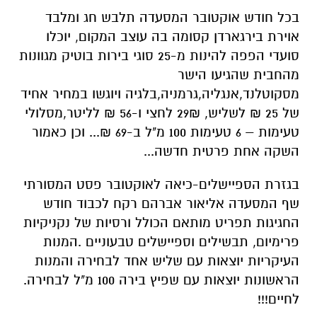
בכל חודש אוקטובר המסעדה תלבש חג ומלבד
אוירת בירגארדן קסומה בה עוצב המקום, יוכלו
סועדי הפפה להינות מ-25 סוגי בירות בוטיק מגוונות
מהחבית שהגיעו הישר
מסקוטלנד,אנגליה,גרמניה,בלגיה ויוגשו במחיר אחיד
של 25 ₪ לשליש, 29₪ לחצי ו-56 ₪ לליטר,מסלולי
טעימות – 6 טעימות 100 מ"ל ב-69 ₪... וכן כאמור
השקה אחת פרטית חדשה...
בגזרת הספיישלים-כיאה לאוקטובר פסט המסורתי
שף המסעדה אליאור אברהם רקח לכבוד חודש
החגיגות תפריט מותאם הכולל ורסיות של נקניקיות
פרימיום, תבשילים וספיישלים טבעוניים .המנות
העיקריות יוצאות עם שליש אחד לבחירה והמנות
הראשונות יוצאות עם שפיץ בירה 100 מ"ל לבחירה.
לחיים!!!