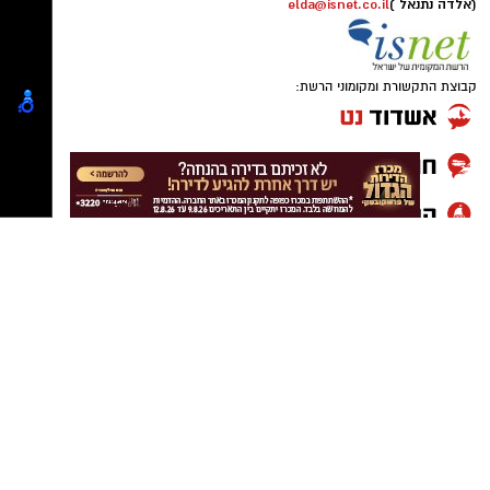
מנהל האתר / 13:24 14.08.18
תגים:
דליקרים ראשון לציון
,
בית הספר לעיצוב
וחדשנות של המכללה למנהל
שרון בן בסט
מבעלי הרשת:" רצינו להשתמש
בחכמת ההמונים המודרנית והעדכנית ביותר כדי
למצוא חלופה לאריזה המיתולוגית שלנו, והחבר'ה
הצעירים והמוכשרים בהחלט עמדו בציפיות."
לעידכונים הכי מעניינים בראשון לציון
–
הצטרפו
לפייסבוק שלנו
ארבעת הראשונים שהגיעו לגמר זכו במילגה מתנת
הרשת ובמקום הראשון אף יזכה שעבודתו
תככב
בסניפי הרשת השונים.רשת דליקרים הוקמה בשנת