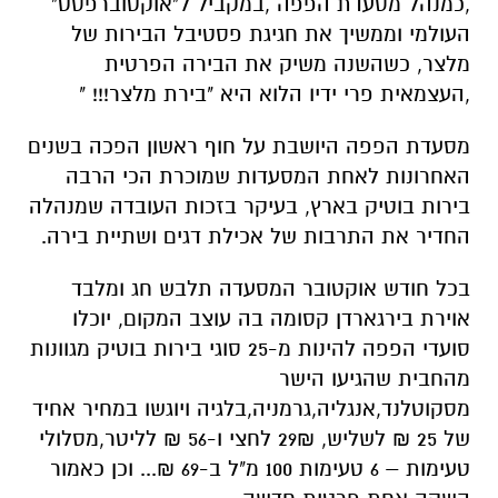
,כמנהל מסעדת הפפה ,במקביל ל"אוקטוברפסט"
העולמי וממשיך את חגיגת פסטיבל הבירות של
מלצר, כשהשנה משיק את הבירה הפרטית
,העצמאית פרי ידיו הלוא היא "בירת מלצר!!! "
מסעדת הפפה היושבת על חוף ראשון הפכה בשנים
האחרונות לאחת המסעדות שמוכרת הכי הרבה
בירות בוטיק בארץ, בעיקר בזכות העובדה שמנהלה
החדיר את התרבות של אכילת דגים ושתיית בירה.
בכל חודש אוקטובר המסעדה תלבש חג ומלבד
אוירת בירגארדן קסומה בה עוצב המקום, יוכלו
סועדי הפפה להינות מ-25 סוגי בירות בוטיק מגוונות
מהחבית שהגיעו הישר
מסקוטלנד,אנגליה,גרמניה,בלגיה ויוגשו במחיר אחיד
של 25 ₪ לשליש, 29₪ לחצי ו-56 ₪ לליטר,מסלולי
טעימות – 6 טעימות 100 מ"ל ב-69 ₪... וכן כאמור