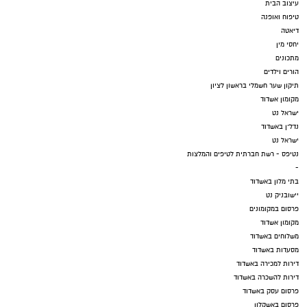
עיצוב הבית
טיפוח ואופנה
דיאטה
יחסי מין
מתכונים
הורים וילדים
תיקון שער חשמלי בראשון לציון
מקומון אשדוד
ישראל נט
נדל"ן באשדוד
ישראל נט
נטיפס - רשת חברתית לטיפים והמלצות
-
בתי מלון באשדוד
יישובניק נט
פרסום במקומונים
מקומון אשדוד
משלוחים באשדוד
מסעדות באשדוד
דירות למכירה באשדוד
דירות להשכרה באשדוד
פרסום עסק באשדוד
פרסום באשקלון