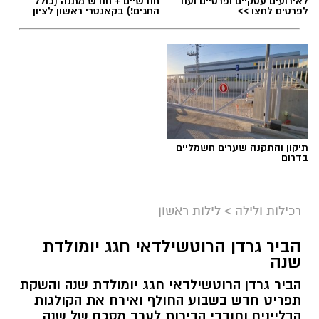
לאירועים עסקיים ופרטיים ועוד
חודשיים + חודש מתנה (כולל
לפרטים לחצו >>
החגים!) בקאנטרי ראשון לציון
תיקון והתקנה שערים חשמליים
בדרום
רכילות ולילה
>
לילות ראשון
הביר גרדן הרוטשילדאי חגג יומולדת
שנה
הביר גרדן הרוטשילדאי חגג יומולדת שנה והשקת
תפריט חדש בשבוע החולף ואירח את הקולגות
הבליינים וחובבי הבירות לערב מסכם של שנה