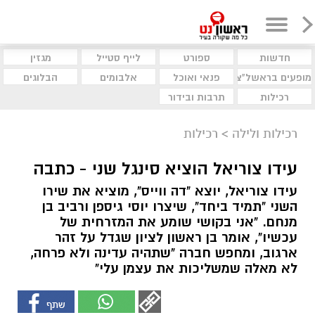
חדשות
ספורט
לייף סטייל
מגזין
מופעים בראשל"צ
פנאי ואוכל
אלבומים
הבלוגים
רכילות
תרבות ובידור
רכילות ולילה
>
רכילות
עידו צוריאל הוציא סינגל שני - כתבה
עידו צוריאל, יוצא "דה ווייס", מוציא את שירו
השני "תמיד ביחד", שיצרו יוסי גיספן ורביב בן
מנחם. "אני בקושי שומע את המזרחית של
עכשיו", אומר בן ראשון לציון שגדל על זהר
ארגוב, ומחפש חברה "שתהיה עדינה ולא פרחה,
לא מאלה שמשליכות את עצמן עלי"