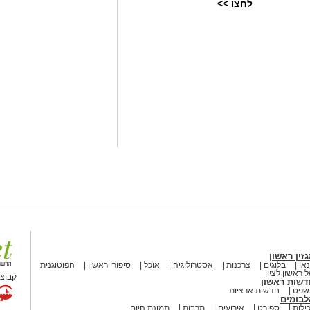
לחצו >>
זין ראשון
אי
בלוגים
צרכנות
אסטרולוגיה
אוכל
סיפורי ראשון
הפוטוגנית
 ראשון לציון
קבוצת
דשות ראשון
שפט
חדשות ארציות
לבומים
ילות
ספורט
אירועים
תרבות
תמונת היום