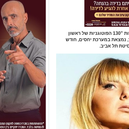
נא להכיר את מועמדת מספר 3 בתחרות "130 הפוטוגניות של ראשון
 סוואן, בת 21, מזל שור, נמצאת במערכת יחסים, חודש
יטת תל אביב.