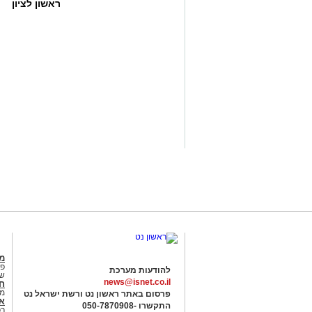
ראשון לציון
מג
פנ
להודעות מערכת
של
news@isnet.co.il
ח
מ
פרסום באתר ראשון נט ורשת ישראל נט
א
התקשרו -
050-7870908
רכ