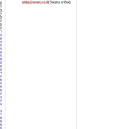
(אלדה נתנאל )
elda@isnet.co.il
ק
חי
הב
הב
לי
טר
קו
קו
רא
נט
שע
Netips 
המ
ה
טי
ה
מס
טי
עי
טי
די
יח
מת
הו
תי
מק
יש
נד
יש
נט
-
בת
יי
פר
מק
מש
מס