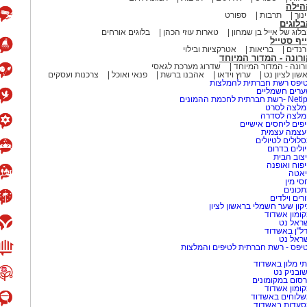
הילה
נוך
תרבות
ספורט
לוגים
לוג של אייל בן שמחון
טארות עוזי הכהן
בלוגים אורחים
יף סטייל
נדים
בריאות
אטרקציות ובילוי
רונה - המדור המיוחד
רונה - המדור המיוחד
שדרוג מערכת לגאסי
שון לציון נט
ערוץ וידאו
אהבנו ברשת
פנאי ואוכל
צרכנות ועסקים
יפס רשת חברתית להמלצות
רים חשמליים
-רשת חברתית לחכמת ההמונים
לצה לסרט
מלצה לסדרה
פים ליחסים אישיים
עצמה עצמית
לולים לטיולים
ולים בדרום
צוב הבית
פוח ואופנה
אטה
סי מין
כונים
רים וילדים
קון שער חשמלי בראשון לציון
ומון אשדוד
ראל נט
ל"ן באשדוד
ראל נט
יפס - רשת חברתית לטיפים והמלצות
י מלון באשדוד
שובניק נט
סום במקומונים
ומון אשדוד
לוחים באשדוד
עדות באשדוד