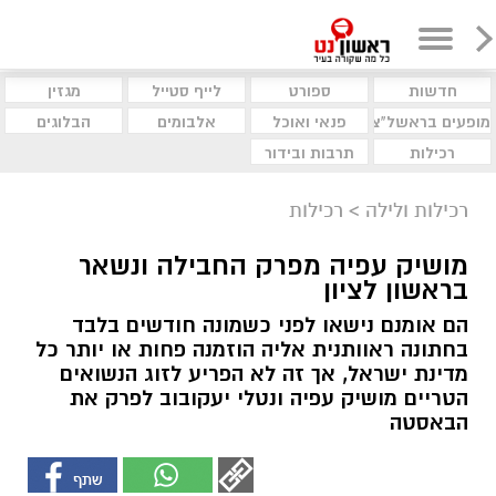
חדשות
ספורט
לייף סטייל
מגזין
מופעים בראשל"צ
פנאי ואוכל
אלבומים
הבלוגים
רכילות
תרבות ובידור
רכילות ולילה
>
רכילות
מושיק עפיה מפרק החבילה ונשאר
בראשון לציון
הם אומנם נישאו לפני כשמונה חודשים בלבד
בחתונה ראוותנית אליה הוזמנה פחות או יותר כל
מדינת ישראל, אך זה לא הפריע לזוג הנשואים
הטריים מושיק עפיה ונטלי יעקובוב לפרק את
הבאסטה