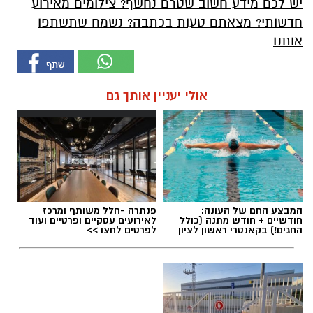
יש לכם מידע חשוב שטרם נחשף? צילומים מאירוע
חדשותי? מצאתם טעות בכתבה? נשמח שתשתפו
אותנו
אולי יעניין אותך גם
המבצע החם של העונה:
פנתרה -חלל משותף ומרכז
חודשיים + חודש מתנה (כולל
לאירועים עסקיים ופרטיים ועוד
החגים!) בקאנטרי ראשון לציון
לפרטים לחצו >>