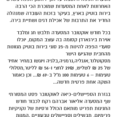
האחרונות לאחת המסעדות שמוכרת הכי הרבה
בירות בוטיק בארץ, בעיקר בזכות העובדה שמנהלה
החדיר את התרבות של אכילת דגים ושתיית בירה.
בכל חודש אוקטובר המסעדה תלבש חג ומלבד
אוירת בירגארדן קסומה בה עוצב המקום, יוכלו
סועדי הפפה להינות מ-25 סוגי בירות בוטיק מגוונות
מהחבית שהגיעו הישר
מסקוטלנד,אנגליה,גרמניה,בלגיה ויוגשו במחיר אחיד
של 25 ₪ לשליש, 29₪ לחצי ו-56 ₪ לליטר,מסלולי
טעימות – 6 טעימות 100 מ"ל ב-69 ₪... וכן כאמור
השקה אחת פרטית חדשה...
בגזרת הספיישלים-כיאה לאוקטובר פסט המסורתי
שף המסעדה אליאור אברהם רקח לכבוד חודש
החגיגות תפריט מותאם הכולל ורסיות של נקניקיות
פרימיום, תבשילים וספיישלים טבעוניים .המנות