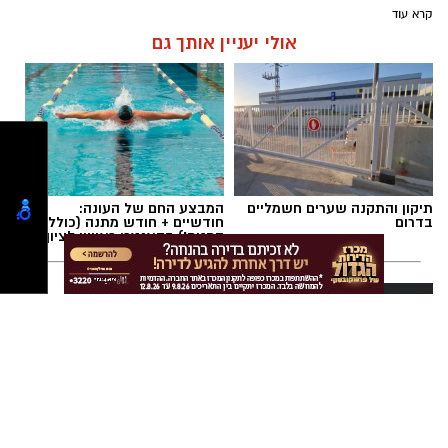
קרא עוד
אולי יעניין אותך גם
תיקון והתקנה שערים חשמליים
המבצע החם של העונה:
בדרום
חודשיים + חודש מתנה (כולל
החגים!) בקאנטרי ראשון לציון
פנתרה -חלל משותף ומרכז
לאירועים עסקיים ופרטיים ועוד