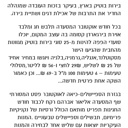
בירות בוטיק בארץ, בעיקר בזכות העובדה שמנהלה
החדיר את התרבות של אכילת דגים ושתיית בירה.
בכל חודש אוקטובר המסעדה תלבש חג ומלבד
אוירת בירגארדן קסומה בה עוצב המקום, יוכלו
סועדי הפפה להינות מ-25 סוגי בירות בוטיק מגוונות
מהחבית שהגיעו הישר
מסקוטלנד,אנגליה,גרמניה,בלגיה ויוגשו במחיר אחיד
של 25 ₪ לשליש, 29₪ לחצי ו-56 ₪ לליטר,מסלולי
טעימות – 6 טעימות 100 מ"ל ב-69 ₪... וכן כאמור
השקה אחת פרטית חדשה...
בגזרת הספיישלים-כיאה לאוקטובר פסט המסורתי
שף המסעדה אליאור אברהם רקח לכבוד חודש
החגיגות תפריט מותאם הכולל ורסיות של נקניקיות
פרימיום, תבשילים וספיישלים טבעוניים .המנות
העיקריות יוצאות עם שליש אחד לבחירה והמנות