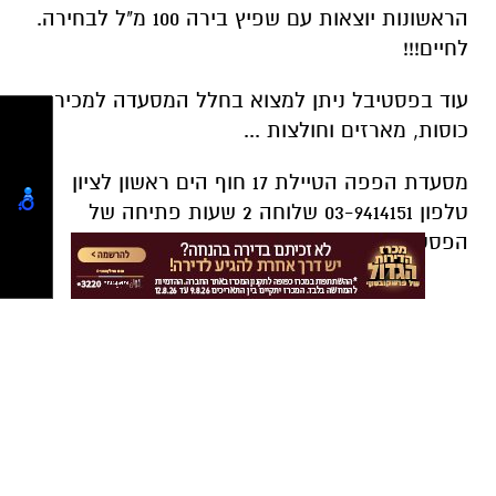
הראשונות יוצאות עם שפיץ בירה 100 מ"ל לבחירה.
לחיים!!!
עוד בפסטיבל ניתן למצוא בחלל המסעדה למכירה
כוסות, מארזים וחולצות ...
מסעדת הפפה הטיילת 17 חוף הים ראשון לציון
טלפון 03-9414151 שלוחה 2 שעות פתיחה של
הפסטיבל מ-12 בצהריים עד אחרון הלקוחות
יש לכם מידע חשוב שטרם נחשף? צילומים מאירוע
חדשותי? מצאתם טעות בכתבה? נשמח שתשתפו
אותנו
קרא עוד