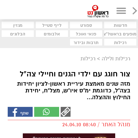
חדשות
ספורט
לייף סטייל
מגזין
מופעים בראשל"צ
פנאי ואוכל
אלבומים
הבלוגים
רכילות
תרבות ובידור
רכילות ולילה
>
רכילות
צור חוגג עם ילדי הגנים וחיילי צה"ל
מזה שנים מאמצת עיריית ראשון-לציון יחידות
בצה"ל, כדוגמת ימ"ס איו"ש, מצל"ח, יחידת
החילוץ וההצלה...
מנהל האתר / 08:40 24.04.10