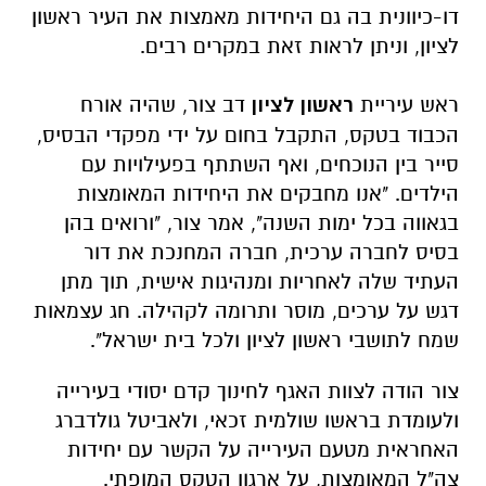
דו-כיוונית בה גם היחידות מאמצות את העיר ראשון
לציון, וניתן לראות זאת במקרים רבים.
ראש עיריית
ראשון לציון
דב צור, שהיה אורח
הכבוד בטקס, התקבל בחום על ידי מפקדי הבסיס,
סייר בין הנוכחים, ואף השתתף בפעילויות עם
הילדים. "אנו מחבקים את היחידות המאומצות
בגאווה בכל ימות השנה", אמר צור, "ורואים בהן
בסיס לחברה ערכית, חברה המחנכת את דור
העתיד שלה לאחריות ומנהיגות אישית, תוך מתן
דגש על ערכים, מוסר ותרומה לקהילה. חג עצמאות
שמח לתושבי ראשון לציון ולכל בית ישראל".
צור הודה לצוות האגף לחינוך קדם יסודי בעירייה
ולעומדת בראשו שולמית זכאי, ולאביטל גולדברג
האחראית מטעם העירייה על הקשר עם יחידות
צה"ל המאומצות, על ארגון הטקס המופתי.