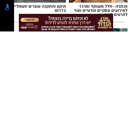
פנתרה -חלל משותף ומרכז
תיקון והתקנה שערים חשמליים
לאירועים עסקיים ופרטיים ועוד
בדרום
לפרטים לחצו >>
המבצע החם של העונה:
חודשיים + חודש מתנה (כולל
החגים!) בקאנטרי ראשון לציון
רכילות ולילה
>
רכילות
אריאל רוזנטל חגג 32
אריאל רוזנטל," הזורק לשער" ואיש העסקים חגג
בשלישי האחרון 32 קייצים ואיתו מקבץ מכובדי