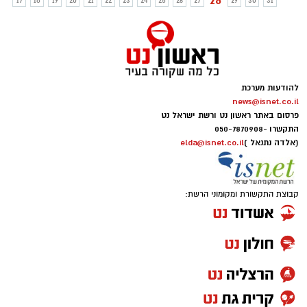
28
17
18
19
20
21
22
23
24
25
26
27
29
30
31
להודעות מערכת
news@isnet.co.il
פרסום באתר ראשון נט ורשת ישראל נט
התקשרו -
050-7870908
(אלדה נתנאל )
elda@isnet.co.il
קבוצת התקשורת ומקומוני הרשת: