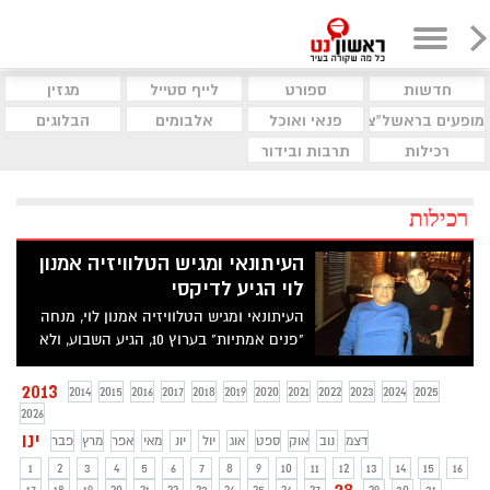
חדשות
ספורט
לייף סטייל
מגזין
מופעים בראשל"צ
פנאי ואוכל
אלבומים
הבלוגים
רכילות
תרבות ובידור
רכילות
העיתונאי ומגיש הטלוויזיה אמנון
לוי הגיע לדיקסי
העיתונאי ומגיש הטלוויזיה אמנון לוי, מנחה
"פנים אמתיות" בערוץ 10, הגיע השבוע, ולא
לצורך תחקיר הפעם, למסעדת דיקסי בראשון
לציון.
2013
2014
2015
2016
2017
2018
2019
2020
2021
2022
2023
2024
2025
2026
ינו
דצמ
נוב
אוק
ספט
אוג
יול
יונ
מאי
אפר
מרץ
פבר
1
2
3
4
5
6
7
8
9
10
11
12
13
14
15
16