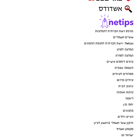
נטיפס רשת חברתית להמלצות
שערים חשמליים
Netips -רשת חברתית לחכמת ההמונים
המלצה לסרט
המלצה לסדרה
טיפים ליחסים אישיים
העצמה עצמית
מסלולים לטיולים
טיולים בדרום
עיצוב הבית
טיפוח ואופנה
דיאטה
יחסי מין
מתכונים
הורים וילדים
תיקון שער חשמלי בראשון לציון
מקומון אשדוד
ישראל נט