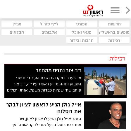
חדשות
ספורט
לייף סטייל
מגזין
מופעים בראשל"צ
פנאי ואוכל
אלבומים
הבלוגים
רכילות
תרבות ובידור
רכילות
דב צור נתפס ממחזר
מי שעבר במקרה במזרח העיר ביום שני
השבוע ותהה מדוע ראש העירייה, דב צור
סוחב שתי שקיות כבדות משקל, אנחנו יכולים
לספר שהוא היה בדרך למתקן המחזור
במקום.
אייל גולן הגיע לראשון לציון לבקר
את רוסלנה
הזמר אייל גולן הגיע לראשון לציון, שם
מתגוררת רוסלנה, על מנת לבקר אותה ואף