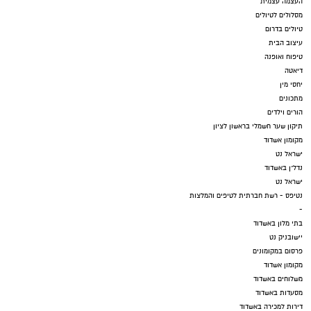
העצמה עצמית
מסלולים לטיולים
טיולים בדרום
עיצוב הבית
טיפוח ואופנה
דיאטה
יחסי מין
מתכונים
הורים וילדים
תיקון שער חשמלי בראשון לציון
מקומון אשדוד
ישראל נט
נדל"ן באשדוד
ישראל נט
נטיפס - רשת חברתית לטיפים והמלצות
-
בתי מלון באשדוד
יישובניק נט
פרסום במקומונים
מקומון אשדוד
משלוחים באשדוד
מסעדות באשדוד
דירות למכירה באשדוד