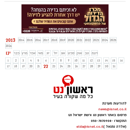
העלה תמונה של שניהם לאינסטגרם, תחת
הכיתוב "אחרי חודש באתי לראות את היפה
שלי, אפשר להישאר חברים".
2013
2014
2015
2016
2017
2018
2019
2020
2021
2022
2023
2024
2025
2026
ינו
דצמ
נוב
אוק
ספט
אוג
יול
יונ
מאי
אפר
מרץ
פבר
1
2
3
4
5
6
7
8
9
10
11
12
13
14
15
16
22
17
18
19
20
21
23
24
25
26
27
28
29
30
31
להודעות מערכת
news@isnet.co.il
פרסום באתר ראשון נט ורשת ישראל נט
התקשרו -
050-7870908
(אלדה נתנאל )
elda@isnet.co.il