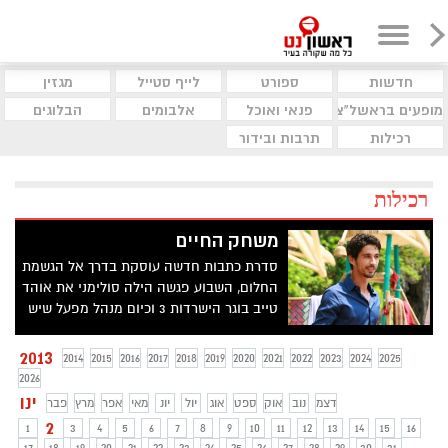
חדשות
ספורט
לייף סטייל
מגזין
מופעים בראשל"צ
פנאי ואוכל
אלבומים
הבלוגים
רכילות
תרבות ובידור
רכילות
משחק החיים
סדרת כתבות חדשה עוסקת בדרך אל הגשמת
החלום, השבוע פגשה הילה סולימני את אוהד
טייב בוגר הישרדות 3 וכיום מנהל מפעל שיש
מצליח לשיחה על הישרדות וניהול.
2013
2014
2015
2016
2017
2018
2019
2020
2021
2022
2023
2024
2025
2026
ינו
דצמ
נוב
אוק
ספט
אוג
יול
יונ
מאי
אפר
מרץ
פבר
2
1
3
4
5
6
7
8
9
10
11
12
13
14
15
16