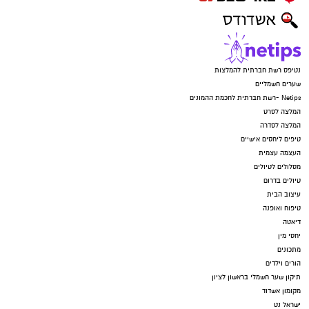
נטיפס רשת חברתית להמלצות
שערים חשמליים
Netips -רשת חברתית לחכמת ההמונים
המלצה לסרט
המלצה לסדרה
טיפים ליחסים אישיים
העצמה עצמית
מסלולים לטיולים
טיולים בדרום
עיצוב הבית
טיפוח ואופנה
דיאטה
יחסי מין
מתכונים
הורים וילדים
תיקון שער חשמלי בראשון לציון
מקומון אשדוד
ישראל נט