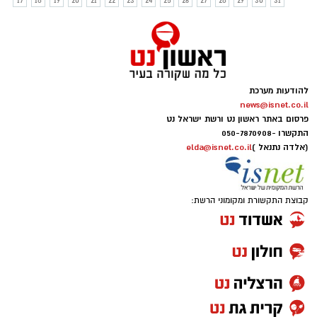
17
18
19
20
21
22
23
24
25
26
27
28
29
30
31
להודעות מערכת
news@isnet.co.il
פרסום באתר ראשון נט ורשת ישראל נט
התקשרו -
050-7870908
(אלדה נתנאל )
elda@isnet.co.il
קבוצת התקשורת ומקומוני הרשת: