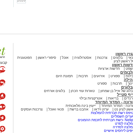
2026
זין ראשון
אי
בלוגים
צרכנות
אסטרולוגיה
אוכל
סיפורי ראשון
הפוטוגנית
 ראשון לציון
קבוצת
דשות ראשון
שפט
חדשות ארציות
לבומים
ילות
ספורט
אירועים
תרבות
תמונת היום
הילה
נוך
תרבות
ספורט
לוגים
לוג של אייל בן שמחון
טארות עוזי הכהן
בלוגים אורחים
יף סטייל
נדים
בריאות
אטרקציות ובילוי
רונה - המדור המיוחד
רונה - המדור המיוחד
ייעוץ בינה מלאכותית
שון לציון נט
ערוץ וידאו
אהבנו ברשת
פנאי ואוכל
צרכנות ועסקים
יפס רשת חברתית להמלצות
רים חשמליים
-רשת חברתית לחכמת ההמונים
לצה לסרט
מלצה לסדרה
פים ליחסים אישיים