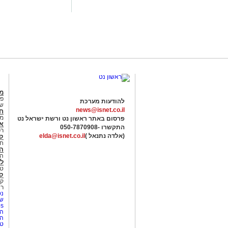
מג
פנ
להודעות מערכת
של
news@isnet.co.il
ח
מ
פרסום באתר ראשון נט ורשת ישראל נט
א
התקשרו -
050-7870908
רכ
(אלדה נתנאל )
elda@isnet.co.il
ק
חי
הב
הב
לי
טר
קו
קו
רא
נט
שע
Netips 
המ
ה
טי