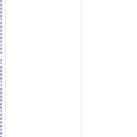
ה
מס
טי
עי
טי
די
יח
מת
הו
תי
מק
יש
נד
יש
נט
-
בת
יי
פר
מק
מש
מס
די
די
פר
פר
פר
מש
שר
אי
דר
חו
אר
עו
שע
Netips 
פר