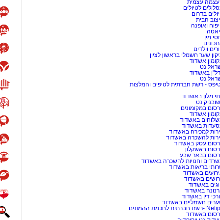
עצמה עצמית
לולים לטיולים
ולים בדרום
צוב הבית
פוח ואופנה
אטה
סי מין
כונים
רים וילדים
קון שער חשמלי בראשון לציון
ומון אשדוד
ראל נט
ל"ן באשדוד
ראל נט
יפס - רשת חברתית לטיפים והמלצות
י מלון באשדוד
שובניק נט
סום במקומונים
ומון אשדוד
לוחים באשדוד
עדות באשדוד
רות למכירה באשדוד
רות להשכרה באשדוד
סום עסק באשדוד
סום באשקלון
סום בבאר שבע
רדים וחנויות להשכרה באשדוד
ותי בריאות באשדוד
רועים באשדוד
ושים באשדוד
גים באשדוד
נונה באשדוד
רכי דין באשדוד
רים חשמליים באשדוד
-רשת חברתית לחכמת ההמונים
סום באשדוד