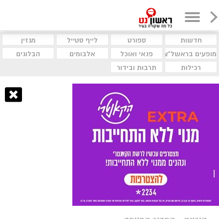
חדשות
ספורט
לייף סטייל
מגזין
מופעים בראשל"צ
פנאי ואוכל
אלבומים
הבלוגים
רכילות
תרבות ובידור