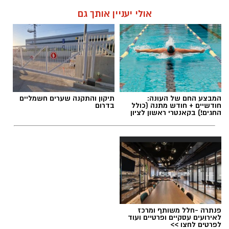
שמואל סרדינס / 15:42 16.10.20
קרא עוד
העיר. מתוך זהירות ורצון לפתוח בהדרגה את
המערכת, לא יופעלו בשלב זה הצהרונים.
אולי יעניין אותך גם
עוד על פי הקלות הממשלה שנכסנו לתוקפן הבוקר,
הותרה פתיחתם של עסקים ללא קבלת קהל
ואיסוף עצמי ממסעדות.
בנוסף, בוטלה מגבלת
היציאה למרחק של יותר מקילומטר מהבית.
ההקלות המלאות שנכנסו הבוקר (א') לתוקף:
המבצע החם של העונה:
תיקון והתקנה שערים חשמליים
חודשיים + חודש מתנה (כולל
בדרום
החגים!) בקאנטרי ראשון לציון
1. אפשרות לפתיחת מקומות עבודה ללא קהל.
2. איסוף עצמי ממסעדות (טייק אווי).
3. פתיחת מעונות יום וגני ילדים בגילאי 0-6, לפי
מתווה שיאושר על ידי משרד הבריאות.
4. פתיחת שמורות טבע, גנים לאומיים וחופים.
5. פתיחת רחבת הכותל המערבי וכנסיית הקבר
לתפילה במתווה שייקבע ע"י משרד הבריאות, בט"פ