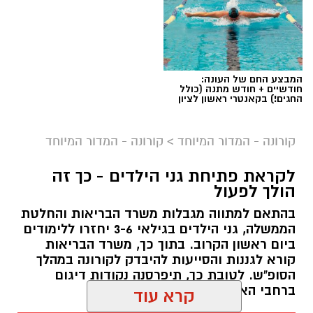
המבצע החם של העונה:
חודשיים + חודש מתנה (כולל
החגים!) בקאנטרי ראשון לציון
ברקע המשך הירידה בתחלואה בקורונה ברחבי
קורונה - המדור המיוחד
>
קורונה - המדור המיוחד
הארץ, הבוקר (א') נכנס לתוקפו השלב הראשון
לקראת פתיחת גני הילדים - כך זה
ב
תכנית היציאה מהסגר
של משרד הבריאות
הולך לפעול
והממשלה. במסגרת כך, נפתחו הבוקר מוסדות
בהתאם למתווה מגבלות משרד הבריאות והחלטת
החינוך בגילים 0-6, ואיתם גם הגנים הלאומיים וחופי
הממשלה, גני הילדים בגילאי 3-6 יחזרו ללימודים
הים.
ביום ראשון הקרוב. בתוך כך, משרד הבריאות
קורא לגננות והסייעות להיבדק לקורונה במהלך
על פי הודעת ראש העיר בשבוע שעבר, גני הילדים
הסופ"ש. לטובת כך, תיפרסנה נקודות דיגום
העירוניים
, מעונות החברה העירונית לתרבות
ברחבי הארץ
והמשפחתונים העירוניים יפעלו בכל חלקי