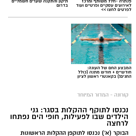
פנתרה -חלל משותף ומרכז
תיקון והתקנה שערים חשמליים
לאירועים עסקיים ופרטיים ועוד
בדרום
לפרטים לחצו >>
המבצע החם של העונה:
חודשיים + חודש מתנה (כולל
החגים!) בקאנטרי ראשון לציון
קורונה - המדור המיוחד
נכנסו לתוקף ההקלות בסגר: גני
הילדים שבו לפעילות, חופי הים נפתחו
לרחצה
הבוקר (א') נכנסו לתוקפן ההקלות הראשונות