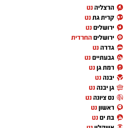
למצוא באתר משרד הבריאות.
סייעות וגננות שימו לב:
יש להגיע עם תעודת זהות
ותלוש משכורת, אין צורך בהפניית רופא. בתום
הדגימה בתחנות פקע"ר/מד"א, ישלח מיסרון ונדרש
להשיב כי בוצעה דגימה עקב סקר גננות וסייעות.
החזרה לגנים תעשה על פי המתווה הבא:
▪️ ימי לימוד - הלמידה תתקיים כבשגרה, ללא פיצול
6 ימים בשבוע, בהתאם למבנה הלמידה הנהוג
במקום.
▪️ צוות הגן - צוות הגן הקבוע (גננת, סייעת, בת
שירות לאומי וכד') ימשיך לעבוד יחד כבשגרה.
▪️ מרכזי יום חינוכיים (שמרטפיות) - מרכזים אלה
יעמדו לרשות ילדי הגננות והסייעות. הם יפעלו