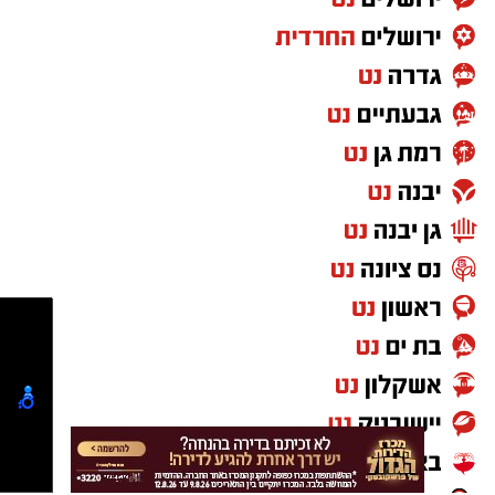
צילום: יח"צ
את הלינק הייעודי ניתן יהיה לשלב בכלל
הפלטפורמות הדיגיטליות העומדות לרשות
העוסקים ובתי העסק, החל מלינק לשליחה
בוואטסאפ, שילוב בפייסבוק ובאינסטגרם, ועד
הוספת כפתור תשלום באתר האינטרנט של העסק.
בנוסף יוכל כל עסק המצטרף לשירות להמיר ל- QR
CODE שאותו יסרקו הלקוחות ויועברו לעמוד בית
העסק באפליקציית PayBox.