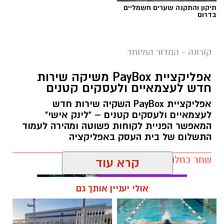
תיקון והתקנה שערים חשמליים
בדרום
ברקע המשך הירידה בתחלואה בקורונה ברחבי
קורונה - המדור המיוחד
הארץ, הבוקר (א') נכנס לתוקפו השלב הראשון
אפליקציית PayBox משיקה שירות
ב
תכנית היציאה מהסגר
של משרד הבריאות
חדש לעצמאיים ולעסקים קטנים
והממשלה. במסגרת כך, נפתחו הבוקר מוסדות
אפליקציית PayBox השקיה שירות חדש
החינוך בגילים 0-6, ואיתם גם הגנים הלאומיים וחופי
לעצמאיים ולעסקים קטנים – "לינק אישי"
הים.
המאפשר הפניית לקוחות פשוטה ומהירה לעמוד
התשלום של בית העסק באפליקציה
על פי הודעת ראש העיר בשבוע שעבר, גני הילדים
העירוניים
, מעונות החברה העירונית לתרבות
שחר כחלון / 16:06 13.10.20
והמשפחתונים העירוניים יפעלו בכל חלקי
קרא עוד
העיר. מתוך זהירות ורצון לפתוח בהדרגה את
המערכת, לא יופעלו בשלב זה הצהרונים.
אולי יעניין אותך גם
עוד על פי הקלות הממשלה שנכסנו לתוקפן הבוקר,