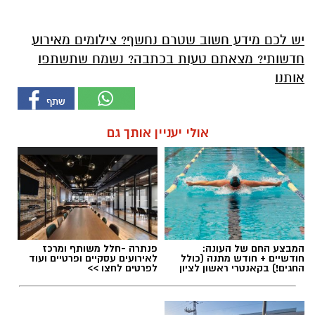
יש לכם מידע חשוב שטרם נחשף? צילומים מאירוע
חדשותי? מצאתם טעות בכתבה? נשמח שתשתפו
אותנו
אולי יעניין אותך גם
המבצע החם של העונה:
פנתרה -חלל משותף ומרכז
חודשיים + חודש מתנה (כולל
לאירועים עסקיים ופרטיים ועוד
החגים!) בקאנטרי ראשון לציון
לפרטים לחצו >>