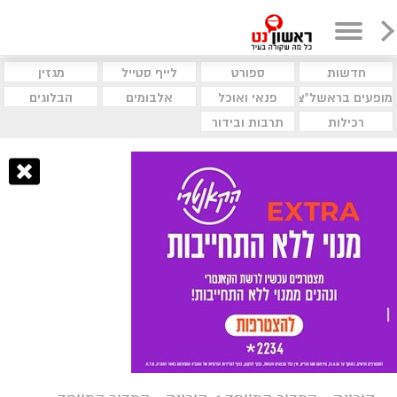
חדשות
ספורט
לייף סטייל
מגזין
מופעים בראשל"צ
פנאי ואוכל
אלבומים
הבלוגים
רכילות
תרבות ובידור