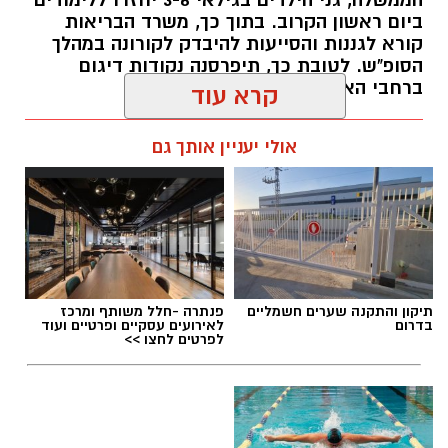
הים.
ביום ראשון הקרוב. בתוך כך, משרד הבריאות
קורא לגננות והסייעות להיבדק לקורונה במהלך
על פי הודעת ראש העיר בשבוע שעבר, גני הילדים
הסופ"ש. לטובת כך, תיפרסנה נקודות דיגום
העירוניים
, מעונות החברה העירונית לתרבות
ברחבי הארץ
והמשפחתונים העירוניים יפעלו בכל חלקי
שמואל סרדינס / 15:42 16.10.20
קרא עוד
העיר. מתוך זהירות ורצון לפתוח בהדרגה את
המערכת, לא יופעלו בשלב זה הצהרונים.
אולי יעניין אותך גם
עוד על פי הקלות הממשלה שנכסנו לתוקפן הבוקר,
הותרה פתיחתם של עסקים ללא קבלת קהל
ואיסוף עצמי ממסעדות.
בנוסף, בוטלה מגבלת
היציאה למרחק של יותר מקילומטר מהבית.
ההקלות המלאות שנכנסו הבוקר (א') לתוקף:
תיקון והתקנה שערים חשמליים
פנתרה -חלל משותף ומרכז
בדרום
לאירועים עסקיים ופרטיים ועוד
לפרטים לחצו >>
1. אפשרות לפתיחת מקומות עבודה ללא קהל.
2. איסוף עצמי ממסעדות (טייק אווי).
3. פתיחת מעונות יום וגני ילדים בגילאי 0-6, לפי