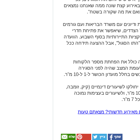
 באירוע קצת שונה ממה שאנחנו נמצאים
ואם את מה שקורה בשטח".
 ודיונים עם משרד הבריאות ועם גורמים
 הצדדים, שיאפשר את פתיחת חדרי
ציות התיירותיות בסוף השבוע.
הוועדה
התו הסגול", אבל ההצעה תידחה ככל
ה כולל את הפחתת מספר הלקוחות
לים לשהות במועדוני הכושר ב-40% לעומת המצב שהיה לפני הסגירה
ל מועדון הכושר ל-1 ל-10 מ"ר.
חולקו לשיעורים דינמיים (קיק, זומבה,
ספינינג וקרוספיט), שבהם יהיה אדם לכל 10 מ"ר, ולשיעורים בעצימות נמוכה
"ר.
 מאירוע חדשותי? מצאתם טעות