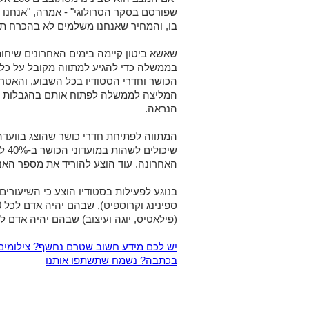
שפורסם בסקר הסרולוגי" - אמרה, "אנחנו
בו, והמחיר שאנחנו משלמים לא בהכרח ת
שאשא ביטון קיימה בימים האחרונים שיחות
בממשלה כדי להגיע למתווה מקובל על כל
הכושר וחדרי הסטודיו בכל השבוע, והאטרק
המליצה לממשלה לפתוח אותם בהגבלות "
הנראה.
המתווה לפתיחת חדרי כושר שהוצג בוועד
שיכו
האחרונה. עוד הוצע להוריד את מספר האנשים בחל
בנוגע לפעילות בסטודיו הוצע כי השיעורים י
(פילאטיס, יוגה ועיצוב) שבהם יהיה אדם לכל 7 מ
יש לכם מידע חשוב שטרם נחשף? צילומים
בכתבה? נשמח שתשתפו אותנו