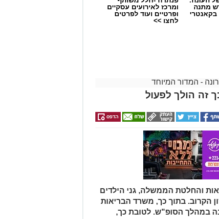
דש מתנה
ומרכז לאירועים עסקיים
 בקאנטרי
ופרטיים ועוד לפרטים
לחצו >>
רונה - המדור המיוחד
ך זה הולך לפעול
בי הארץ, הבוקר (א') נכנס לתוקפו
משרד הבריאות והממשלה. במסגרת כך,
ילדים העירוניים
, מעונות החברה
יפעלו בכל חלקי העיר. מתוך זהירות
לו בשלב זה הצהרונים.
ות והחלטת הממשלה, גני הילדים
ום ראשון הקרוב. בתוך כך, משרד הבריאות
ן הבוקר, הותרה פתיחתם של עסקים
וסף, בוטלה מגבלת היציאה למרחק של
נה במהלך הסופ"ש. לטובת כך,