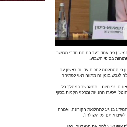
מישי) פה אחד בעד פתיחת חדרי הכושר
תוחות בסופי השבוע.
ון כי ההחלטה לחכות עד יום ראשון עם
 לגבש בזמן זה מתווה ראוי לפתיחה.
אונים וגני חיות – תתאפשר במהלך כל
לו ייסגרו החנויות ומרכזי הקניות בסוף
מידע בנוגע לתחלואת הקורונה, ואמרה
 לשים אותם על השולחן".
צב הוא שבינינו מסתובבים 200 אלף איש שיש להם את הנוגדנים, כפי