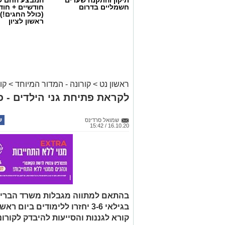
חשמליים בדרום
חודשיים + חו
(כולל החגים!)
ראשון לציון
ראשון נט
>
קורונה - המדור המיוחד
>
קו
לקראת פתיחת גני הילדים - כ
שמואל סרדינס
ברקע המשך הירידה בתחלואה בקורונה ברח
16.10.20 / 15:42
השלב הראשון ב
תכנית היציאה מהסגר
של 
נפתחו הבוקר מוסדות החינוך בגילים 0-6, ואיתם גם הגנים הלאומיים וחופי הים.
על פי הודעת ראש העיר בשבוע שעבר, גני ה
העירונית לתרבות והמשפחתונים העירוניים 
ורצון לפתוח בהדרגה את המערכת, לא יופע
בהתאם למתווה מגבלות משרד הבריא
בגילאי 3-6 יחזרו ללימודים בי
עוד על פי הקלות הממשלה שנכסנו לתוקפ
ללא קבלת קהל ואיסוף עצמי ממסעדות.
בנ
קורא לגננות והסייעות להיבדק לקורו