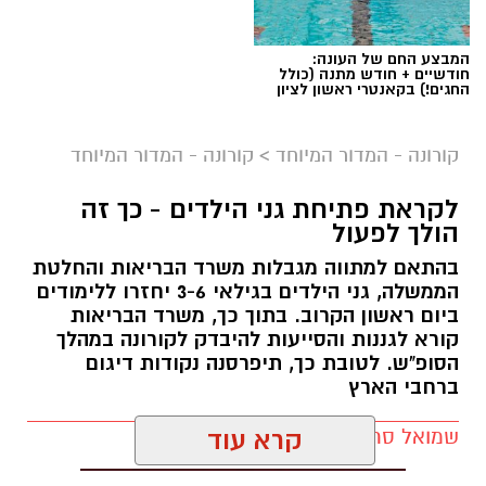
המבצע החם של העונה:
חודשיים + חודש מתנה (כולל
החגים!) בקאנטרי ראשון לציון
ברקע המשך הירידה בתחלואה בקורונה ברחבי
קורונה - המדור המיוחד
>
קורונה - המדור המיוחד
הארץ, הבוקר (א') נכנס לתוקפו השלב הראשון
לקראת פתיחת גני הילדים - כך זה
ב
תכנית היציאה מהסגר
של משרד הבריאות
הולך לפעול
והממשלה. במסגרת כך, נפתחו הבוקר מוסדות
בהתאם למתווה מגבלות משרד הבריאות והחלטת
החינוך בגילים 0-6, ואיתם גם הגנים הלאומיים וחופי
הממשלה, גני הילדים בגילאי 3-6 יחזרו ללימודים
הים.
ביום ראשון הקרוב. בתוך כך, משרד הבריאות
קורא לגננות והסייעות להיבדק לקורונה במהלך
על פי הודעת ראש העיר בשבוע שעבר, גני הילדים
הסופ"ש. לטובת כך, תיפרסנה נקודות דיגום
העירוניים
, מעונות החברה העירונית לתרבות
ברחבי הארץ
והמשפחתונים העירוניים יפעלו בכל חלקי
שמואל סרדינס / 15:42 16.10.20
קרא עוד
העיר. מתוך זהירות ורצון לפתוח בהדרגה את
המערכת, לא יופעלו בשלב זה הצהרונים.