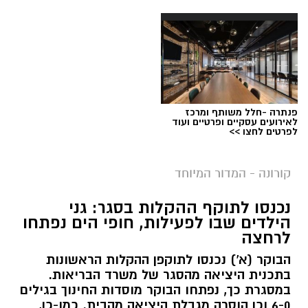
פנתרה -חלל משותף ומרכז
לאירועים עסקיים ופרטיים ועוד
לפרטים לחצו >>
קורונה - המדור המיוחד
נכנסו לתוקף ההקלות בסגר: גני
הילדים שבו לפעילות, חופי הים נפתחו
לרחצה
הבוקר (א') נכנסו לתוקפן ההקלות הראשונות
בתכנית היציאה מהסגר של משרד הבריאות.
במסגרת כך, נפתחו הבוקר מוסדות החינוך בגילים
6-0 וכן הוסרה מגבלת היציאה מהבית. כמו-כן,