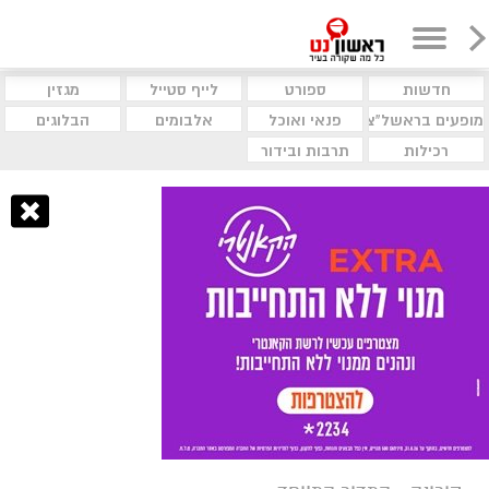
חדשות
ספורט
לייף סטייל
מגזין
מופעים בראשל"צ
פנאי ואוכל
אלבומים
הבלוגים
רכילות
תרבות ובידור