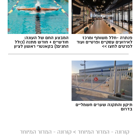
פנתרה -חלל משותף ומרכז
המבצע החם של העונה:
לאירועים עסקיים ופרטיים ועוד
חודשיים + חודש מתנה (כולל
לפרטים לחצו >>
החגים!) בקאנטרי ראשון לציון
תיקון והתקנה שערים חשמליים
בדרום
ברקע המשך הירידה בתחלואה בקורונה ברחבי
קורונה - המדור המיוחד
>
קורונה - המדור המיוחד