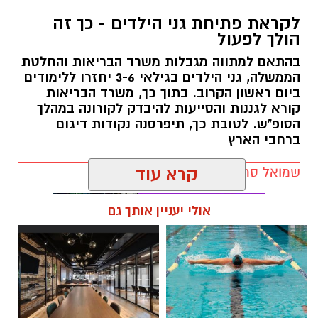
הארץ, הבוקר (א') נכנס לתוקפו השלב הראשון
לקראת פתיחת גני הילדים - כך זה
ב
תכנית היציאה מהסגר
של משרד הבריאות
הולך לפעול
והממשלה. במסגרת כך, נפתחו הבוקר מוסדות
בהתאם למתווה מגבלות משרד הבריאות והחלטת
החינוך בגילים 0-6, ואיתם גם הגנים הלאומיים וחופי
הממשלה, גני הילדים בגילאי 3-6 יחזרו ללימודים
הים.
ביום ראשון הקרוב. בתוך כך, משרד הבריאות
קורא לגננות והסייעות להיבדק לקורונה במהלך
על פי הודעת ראש העיר בשבוע שעבר, גני הילדים
הסופ"ש. לטובת כך, תיפרסנה נקודות דיגום
העירוניים
, מעונות החברה העירונית לתרבות
ברחבי הארץ
והמשפחתונים העירוניים יפעלו בכל חלקי
שמואל סרדינס / 15:42 16.10.20
קרא עוד
העיר. מתוך זהירות ורצון לפתוח בהדרגה את
המערכת, לא יופעלו בשלב זה הצהרונים.
אולי יעניין אותך גם
עוד על פי הקלות הממשלה שנכסנו לתוקפן הבוקר,
הותרה פתיחתם של עסקים ללא קבלת קהל
ואיסוף עצמי ממסעדות.
בנוסף, בוטלה מגבלת
היציאה למרחק של יותר מקילומטר מהבית.