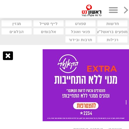
חדשות
ספורט
לייף סטייל
מגזין
מופעים בראשל"צ
פנאי ואוכל
אלבומים
הבלוגים
רכילות
תרבות ובידור