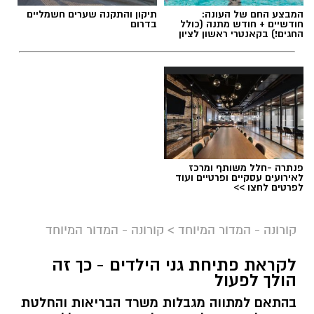
המבצע החם של העונה:
תיקון והתקנה שערים חשמליים
חודשיים + חודש מתנה (כולל
בדרום
החגים!) בקאנטרי ראשון לציון
פנתרה -חלל משותף ומרכז
לאירועים עסקיים ופרטיים ועוד
לפרטים לחצו >>
ברקע המשך הירידה בתחלואה בקורונה ברחבי
קורונה - המדור המיוחד
>
קורונה - המדור המיוחד
הארץ, הבוקר (א') נכנס לתוקפו השלב הראשון
לקראת פתיחת גני הילדים - כך זה
ב
תכנית היציאה מהסגר
של משרד הבריאות
הולך לפעול
והממשלה. במסגרת כך, נפתחו הבוקר מוסדות
בהתאם למתווה מגבלות משרד הבריאות והחלטת
החינוך בגילים 0-6, ואיתם גם הגנים הלאומיים וחופי