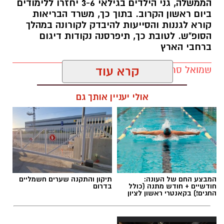
הממשלה, גני הילדים בגילאי 3-6 יחזרו ללימודים
הים.
ביום ראשון הקרוב. בתוך כך, משרד הבריאות
קורא לגננות והסייעות להיבדק לקורונה במהלך
על פי הודעת ראש העיר בשבוע שעבר, גני הילדים
הסופ"ש. לטובת כך, תיפרסנה נקודות דיגום
העירוניים
, מעונות החברה העירונית לתרבות
ברחבי הארץ
והמשפחתונים העירוניים יפעלו בכל חלקי
שמואל סרדינס / 15:42 16.10.20
קרא עוד
העיר. מתוך זהירות ורצון לפתוח בהדרגה את
המערכת, לא יופעלו בשלב זה הצהרונים.
אולי יעניין אותך גם
עוד על פי הקלות הממשלה שנכסנו לתוקפן הבוקר,
הותרה פתיחתם של עסקים ללא קבלת קהל
ואיסוף עצמי ממסעדות.
בנוסף, בוטלה מגבלת
היציאה למרחק של יותר מקילומטר מהבית.
ההקלות המלאות שנכנסו הבוקר (א') לתוקף:
המבצע החם של העונה:
תיקון והתקנה שערים חשמליים
חודשיים + חודש מתנה (כולל
בדרום
החגים!) בקאנטרי ראשון לציון
1. אפשרות לפתיחת מקומות עבודה ללא קהל.
2. איסוף עצמי ממסעדות (טייק אווי).
3. פתיחת מעונות יום וגני ילדים בגילאי 0-6, לפי