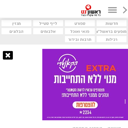
חדשות
ספורט
לייף סטייל
מגזין
מופעים בראשל"צ
פנאי ואוכל
אלבומים
הבלוגים
רכילות
תרבות ובידור