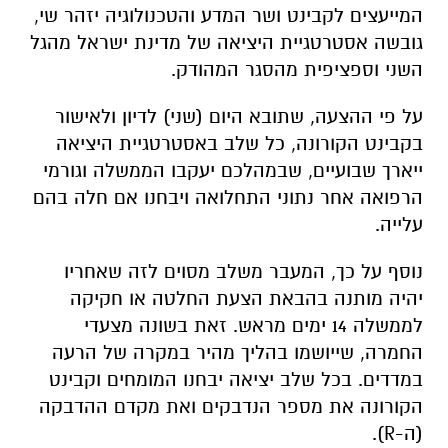
המייעצים לקבינט ושר המדע והטכנולוגיה יזהר שי,
גובשה אסטרטגיית היציאה של מדינת ישראל מהגל
השני וספציפית מהסגר המהודק
.
על פי ההצעה, שתובא היום (שני) לדיון ולאישור
בקבינט הקורונה, כל שלב באסטרטגיית היציאה
ייארך שבועיים, שבמהלכם יעקבו הממשלה וגורמי
הרפואה אחר נתוני התחלואה ויבחנו אם חלה בהם
עלייה.
נוסף על כך, המעבר משלב מסוים לזה שאחריו
יהיה מותנה בהבאת
הצעת החלטה או חקיקה
לממשלה 14 ימים מראש. זאת בשונה מצעדי
החמרה, שייושמו בהליך מהיר במקרה של הרעה
במדדים. בכל שלב יציאה יבחנו המומחים וקבינט
הקורונה את מספר הנדבקים ואת מקדם ההדבקה
(
ה
-R).