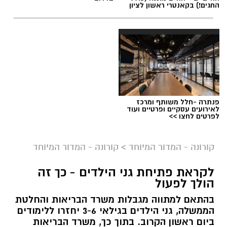
החגים!) בקאנטרי ראשון לציון
פנתרה -חלל משותף ומרכז
לאירועים עסקיים ופרטיים ועוד
לפרטים לחצו >>
ברקע המשך הירידה בתחלואה בקורונה ברחבי
קורונה - המדור המיוחד
>
קורונה - המדור המיוחד
הארץ, הבוקר (א') נכנס לתוקפו השלב הראשון
לקראת פתיחת גני הילדים - כך זה
ב
תכנית היציאה מהסגר
של משרד הבריאות
הולך לפעול
והממשלה. במסגרת כך, נפתחו הבוקר מוסדות
בהתאם למתווה מגבלות משרד הבריאות והחלטת
החינוך בגילים 0-6, ואיתם גם הגנים הלאומיים וחופי
הממשלה, גני הילדים בגילאי 3-6 יחזרו ללימודים
הים.
ביום ראשון הקרוב. בתוך כך, משרד הבריאות