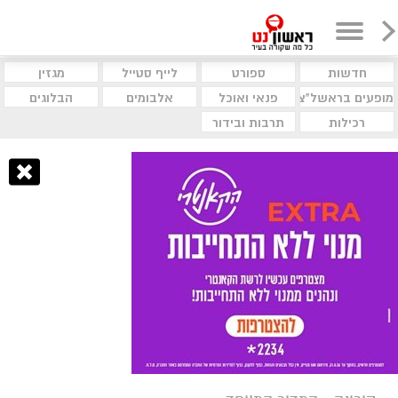
חדשות
ספורט
לייף סטייל
מגזין
מופעים בראשל"צ
פנאי ואוכל
אלבומים
הבלוגים
רכילות
תרבות ובידור