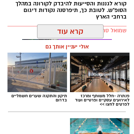
קורא לגננות והסייעות להיבדק לקורונה במהלך
על פי הודעת ראש העיר בשבוע שעבר, גני הילדים
הסופ"ש. לטובת כך, תיפרסנה נקודות דיגום
העירוניים
, מעונות החברה העירונית לתרבות
ברחבי הארץ
והמשפחתונים העירוניים יפעלו בכל חלקי
שמואל סרדינס / 15:42 16.10.20
קרא עוד
העיר. מתוך זהירות ורצון לפתוח בהדרגה את
המערכת, לא יופעלו בשלב זה הצהרונים.
אולי יעניין אותך גם
עוד על פי הקלות הממשלה שנכסנו לתוקפן הבוקר,
הותרה פתיחתם של עסקים ללא קבלת קהל
ואיסוף עצמי ממסעדות.
בנוסף, בוטלה מגבלת
היציאה למרחק של יותר מקילומטר מהבית.
ההקלות המלאות שנכנסו הבוקר (א') לתוקף:
פנתרה -חלל משותף ומרכז
תיקון והתקנה שערים חשמליים
לאירועים עסקיים ופרטיים ועוד
בדרום
לפרטים לחצו >>
1. אפשרות לפתיחת מקומות עבודה ללא קהל.
2. איסוף עצמי ממסעדות (טייק אווי).
3. פתיחת מעונות יום וגני ילדים בגילאי 0-6, לפי
מתווה שיאושר על ידי משרד הבריאות.