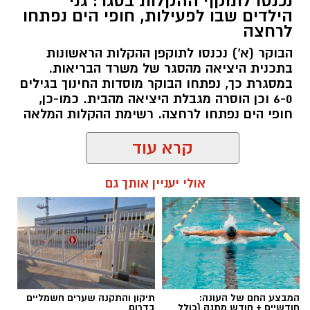
נכנסו לתוקף ההקלות בסגר: גני
הילדים שבו לפעילות, חופי הים נפתחו
לרחצה
הבוקר (א') נכנסו לתוקפן ההקלות הראשונות
בתכנית היציאה מהסגר של משרד הבריאות.
במסגרת כך, נפתחו הבוקר מוסדות החינוך בגילים
6-0 וכן הוסרה מגבלת היציאה מהבית. כמו-כן,
חופי הים נפתחו לרחצה. רשימת ההקלות המלאה
קרא עוד
אולי יעניין אותך גם
שמואל סרדינס / 10:23 18.10.20
המבצע החם של העונה:
תיקון והתקנה שערים חשמליים
חודשיים + חודש מתנה (כולל
בדרום