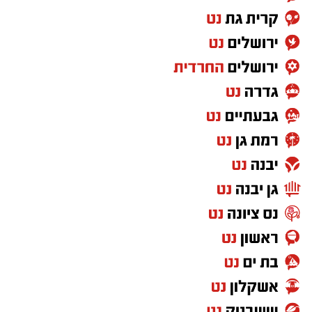
ואיסוף עצמי ממסעדות.
בנוסף, בוטלה מגבלת
היציאה למרחק של יותר מקילומטר מהבית.
ההקלות המלאות שנכנסו הבוקר (א') לתוקף:
1. אפשרות לפתיחת מקומות עבודה ללא קהל.
2. איסוף עצמי ממסעדות (טייק אווי).
3. פתיחת מעונות יום וגני ילדים בגילאי 0-6, לפי
מתווה שיאושר על ידי משרד הבריאות.
4. פתיחת שמורות טבע, גנים לאומיים וחופים.
5. פתיחת רחבת הכותל המערבי וכנסיית הקבר
לתפילה במתווה שייקבע ע"י משרד הבריאות, בט"פ
ומל"ל לפי קפסולות. כמו כן הר הבית ייפתח.
6. הסרת מגבלות יציאה מהבית.
7. יבוטל האיסור לבקר בבתים אחרים, ובלבד
שיעמדו במגבלת ההתקהלות.
8. התקהלויות: במרחב פתוח – עד 20 איש; בחלל