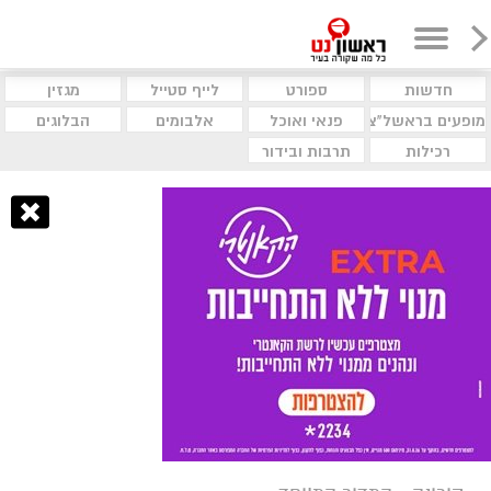
חדשות
ספורט
לייף סטייל
מגזין
מופעים בראשל"צ
פנאי ואוכל
אלבומים
הבלוגים
רכילות
תרבות ובידור