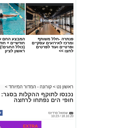
פנתרה -חלל משותף
המבצע החם של
ומרכז לאירועים עסקיים
חודשיים + חו
ופרטיים ועוד לפרטים
(כולל החגים!)
לחצו >>
ראשון לציון
ראשון נט
>
קורונה - המדור המיוחד
>
נכנסו לתוקף ההקלות בסגר: ג
חופי הים נפתחו לרחצה
שמואל סרדינס
18.10.20 / 10:23