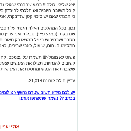
יצא שלילי. כולם!!! ברגע שהבנתי שאולי נ
קיבל תשובה חיובית ואז הלכתי להיבדק בע
כי הבנתי שאם יש סיכוי קטן שנדבקתי, אני
נכון, בכל המהלכים האלה הגנתי על הסבי
שנדבקתי (במגע פיזי). סבלתי ואני עדיין 
הסבר ושבחיפוש בגוגל תמצאו רק תאוריות וק
התסימנים: חום, שיעול, כאבי שרירים, כאבי
פשוט לא מומלץ!!! תשמרו על עצמכם, קחו 
קשובים להנחיות, תצילו את האנשים שאתם
ששוברת את הנפש ומחסלת את האנרגיות ב
עדיין חולת קורונה 21,019.
יש לכם מידע חשוב שטרם נחשף? צילומים
בכתבה? נשמח שתשתפו אותנו
אולי יעניי