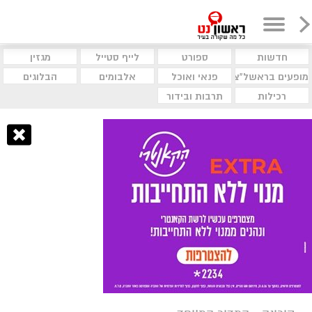
חדשות
ספורט
לייף סטייל
מגזין
מופעים בראשל"צ
פנאי ואוכל
אלבומים
הבלוגים
רכילות
תרבות ובידור