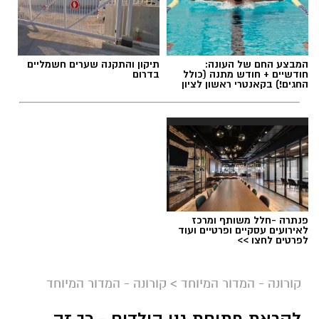
המבצע החם של העונה:
תיקון והתקנה שערים חשמליים
חודשיים + חודש מתנה (כולל
בדרום
החגים!) בקאנטרי ראשון לציון
פנתרה -חלל משותף ומרכז
לאירועים עסקיים ופרטיים ועוד
לפרטים לחצו >>
ברקע המשך הירידה בתחלואה בקורונה ברחבי
קורונה - המדור המיוחד
>
קורונה - המדור המיוחד
הארץ, הבוקר (א') נכנס לתוקפו השלב הראשון