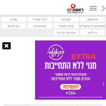
חדשות
ספורט
לייף סטייל
מגזין
מופעים בראשל"צ
פנאי ואוכל
אלבומים
הבלוגים
רכילות
תרבות ובידור