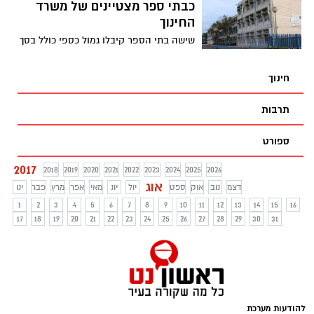
כבתי ספר מצטיינים של משרד
החינוך
שישה בתי הספר קיבלו גמול כספי כולל בסך
כ-33 אלף ₪ * משרד החינוך מתגמל מדי שנה
עובדי הוראה בגין הישגי בית הספר *
חינוך
הקריטריונים לתגמול מכוונים לבתי הספר
שחוללו את השינוי המשמעותי ביותר בקרב
תרבות
תלמידיהם
ספורט
2017
2018
2019
2020
2021
2022
2023
2024
2025
2026
אוג
דצמ
נוב
אוק
ספט
יול
יונ
מאי
אפר
מרץ
פבר
ינו
1
2
3
4
5
6
7
8
9
10
11
12
13
14
15
16
17
18
19
20
21
22
23
24
25
26
27
28
29
30
31
להודעות מערכת