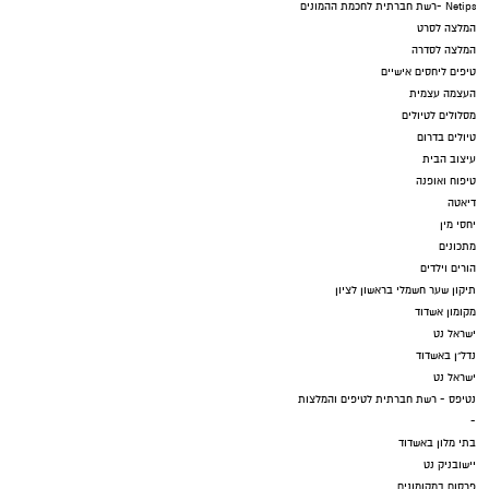
Netips -רשת חברתית לחכמת ההמונים
המלצה לסרט
המלצה לסדרה
טיפים ליחסים אישיים
העצמה עצמית
מסלולים לטיולים
טיולים בדרום
עיצוב הבית
טיפוח ואופנה
דיאטה
יחסי מין
מתכונים
הורים וילדים
תיקון שער חשמלי בראשון לציון
מקומון אשדוד
ישראל נט
נדל"ן באשדוד
ישראל נט
נטיפס - רשת חברתית לטיפים והמלצות
-
בתי מלון באשדוד
יישובניק נט
פרסום במקומונים