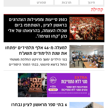
חינוך
תרבות
ספורט
קהילה
כ250 סייעות ומפעילות הצהרונים
בראשון לציון , השתתפו ביום
שכולו העצמה, בהרצאתו של אלי
כהן "קחו נשימה".
לקראת פתיחת שנת הלימודים, החברה
למעלה מ-46 אלף תלמידים יפתחו
העירונית ראשון לציון ,קיימה יום היערכות
סייעות ופעילות צהרונים. הסייעות בחרו
את שנת הלימודים תשע"ח
להתעצם, דרך הרצאתו של אלי כהן, "לוחם
בגני הילדים ימשך פרויקט החלפת משטחי
האש" מהסדרה גיבורים- ערוץ 10 , מפקד צוות
החול בדשא סינטטי, בבתי הספר היסודיים
כבאים ודובר מחוז דרום בשרותי הכבאות.
מעמיקים את הייחודיות הבית ספרית
ומשלבים תוכניות מתוקשבות ובבתי הספר
העל יסודי יינתן דגש למצוינות וערכים *
ההשקעה בתלמיד חצתה את סכום ה-4000 ₪
רק מתקציב עירוני
6 בתי ספר מראשון לציון נבחרו