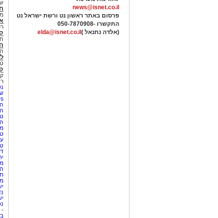
של
news@isnet.co.il
ח
מ
פרסום באתר ראשון נט ורשת ישראל נט
א
התקשרו -
050-7870908
רכ
(אלדה נתנאל )
elda@isnet.co.il
ק
חי
הב
הב
לי
טר
קו
קו
רא
נט
שע
Netips 
המ
ה
טי
ה
מס
טי
עי
טי
די
יח
מת
הו
תי
מק
יש
נד
יש
נט
-
בת