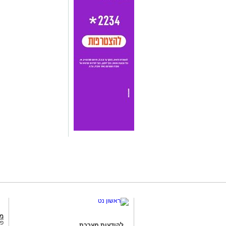
מג
פנ
להודעות מערכת