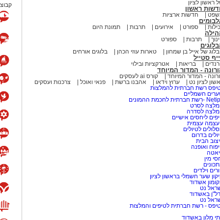
 ראשון לציון
קבוצת
דשות ראשון
שפט
חדשות ארציות
לבומים
ילות
ספורט
אירועים
תרבות
תמונת היום
הילה
נוך
תרבות
ספורט
לוגים
לוג של אייל בן שמחון
טארות עוזי הכהן
בלוגים אורחים
יף סטייל
נדים
בריאות
אטרקציות ובילוי
רונה - המדור המיוחד
רונה - המדור המיוחד
קורס ai לעסקים
שון לציון נט
ערוץ וידאו
אהבנו ברשת
פנאי ואוכל
צרכנות ועסקים
יפס רשת חברתית להמלצות
רים חשמליים
-רשת חברתית לחכמת ההמונים
לצה לסרט
מלצה לסדרה
פים ליחסים אישיים
עצמה עצמית
לולים לטיולים
ולים בדרום
צוב הבית
פוח ואופנה
אטה
סי מין
כונים
רים וילדים
קון שער חשמלי בראשון לציון
ומון אשדוד
ראל נט
ל"ן באשדוד
ראל נט
יפס - רשת חברתית לטיפים והמלצות
י מלון באשדוד