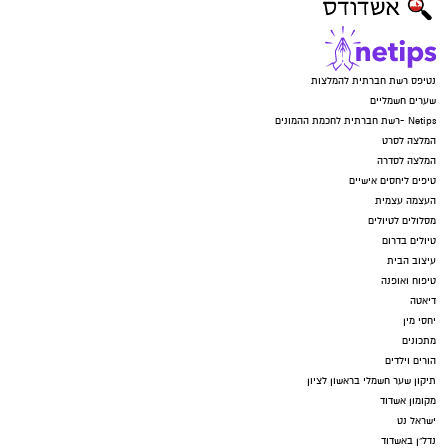
נטיפס רשת חברתית להמלצות
שערים חשמליים
Netips -רשת חברתית לחכמת ההמונים
המלצה לסרט
המלצה לסדרה
טיפים ליחסים אישיים
העצמה עצמית
מסלולים לטיולים
טיולים בדרום
עיצוב הבית
טיפוח ואופנה
דיאטה
יחסי מין
מתכונים
הורים וילדים
תיקון שער חשמלי בראשון לציון
מקומון אשדוד
ישראל נט
נדל"ן באשדוד