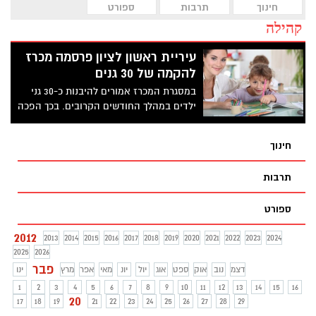
חינוך
תרבות
ספורט
קהילה
עיריית ראשון לציון פרסמה מכרז
להקמה של 30 גנים
במסגרת המכרז אמורים להיבנות כ-30 גני
ילדים במהלך החודשים הקרובים. בכך הפכה
ראשון לציון לרשות הראשונה המפרסמת
מכרז לבניית גני ילדים מכוח החלטת
חינוך
הממשלה מ-8.1.12 ליישום המלצות ועדת
טרכטנברג.
תרבות
ספורט
2012
2013
2014
2015
2016
2017
2018
2019
2020
2021
2022
2023
2024
2025
2026
פבר
דצמ
נוב
אוק
ספט
אוג
יול
יונ
מאי
אפר
מרץ
ינו
1
2
3
4
5
6
7
8
9
10
11
12
13
14
15
16
20
17
18
19
21
22
23
24
25
26
27
28
29