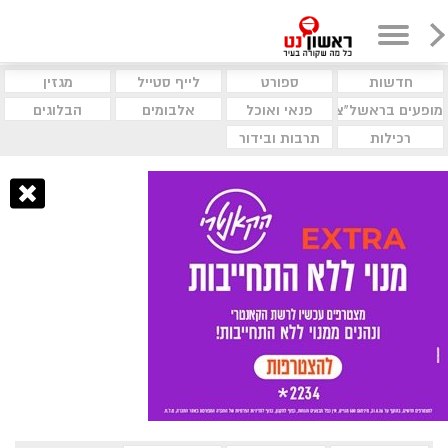
חדשות
ספורט
לייף סטייל
מגזין
מופעים בראשל"צ
פנאי ואוכל
אלבומים
הבלוגים
רכילות
תרבות ובידור