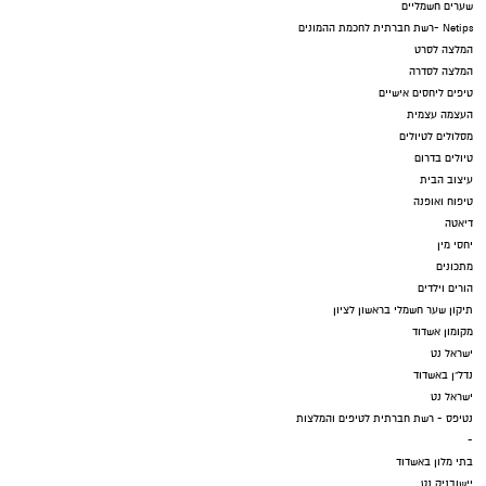
שערים חשמליים
Netips -רשת חברתית לחכמת ההמונים
המלצה לסרט
המלצה לסדרה
טיפים ליחסים אישיים
העצמה עצמית
מסלולים לטיולים
טיולים בדרום
עיצוב הבית
טיפוח ואופנה
דיאטה
יחסי מין
מתכונים
הורים וילדים
תיקון שער חשמלי בראשון לציון
מקומון אשדוד
ישראל נט
נדל"ן באשדוד
ישראל נט
נטיפס - רשת חברתית לטיפים והמלצות
-
בתי מלון באשדוד
יישובניק נט