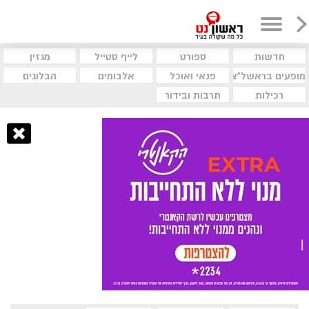
חדשות
ספורט
לייף סטייל
מגזין
מופעים בראשל"צ
פנאי ואוכל
אלבומים
הבלוגים
רכילות
תרבות ובידור