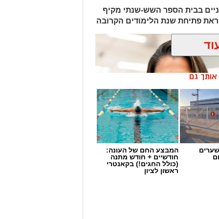
ים וסירוסים כחלק מהדאגה לרווחת בעלי
ניים בבית הספר השש-שנתי מקיף
לקראת פתיחת שנת הלימודים הקרובה
ושבים להניח קערות מים עבור חתולי
לעבור את ימי הקיץ בשלום.
וד
ציבור להכיר את החתולים המחכים
 וממתינים למשפחה שתעניק להם בית חם
ן אותך גם
 הכלבייה העירונית ראשון לציון בטלפון
 מאירוע חדשותי? מצאתם טעות
שערים
המבצע החם של העונה:
ם
חודשיים + חודש מתנה
(כולל החגים!) בקאנטרי
ראשון לציון