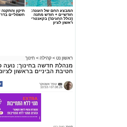
המבצע החם של העונה:
תיקון והתקנה 
חודשיים + חודש מתנה
חשמליים בדרו
(כולל החגים!) בקאנטרי
ראשון לציון
ראשון נט
>
קהילה
>
חינוך
מנהלת חדשה בחינוך: נועה כ
צילום: עיריית ראשון לציון
חטיבת הביניים בראשון לציום
לקראת יום החתול הבינלאומי, שיצוין בשבת
פוסט מיוחד המוקדש לחתולים העירוניים 
עופר אשטוקר
07.08.26 / 10:53
העירונית והן לחתולי הרחוב החיים ברחבי 
בעירייה מזכירים כי תושבים שנתקלים בחתו
העירוני 106. החתול יועבר לקבלת ט
שבה הוא חי.
עוד מציינים בעירייה כי ברחבי ראשון לציו
תגים:
נועה כהן