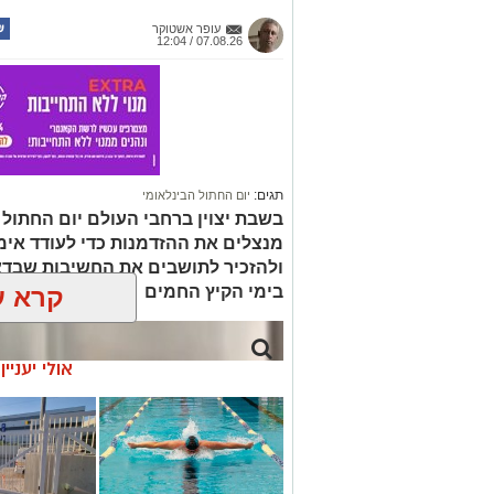
עופר אשטוקר
07.08.26 / 12:04
תגים:
יום החתול הבינלאומי
בשבת יצוין ברחבי העולם יום החתול ה
מנצלים את ההזדמנות כדי לעודד אימ
ולהזכיר לתושבים את החשיבות שבדא
בימי הקיץ החמים
קרא ע
אולי יעניי