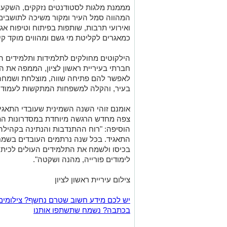
מממנת מלגות לסטודנטים נזקקים, השקעה 
המהווה סמל העיר ומקור משיכה לתושבים
ואירועי תרבות, שותפות בפיתוח וטיפוח 
כמאגרים לקליטת מי גשם ומהווים מוקד קיט
הילקוטים מחולקים לתלמידות ותלמידים הע
חברתי בעיריית ראשון לציון, הממפה את ה
לאפשר להם פתיחה שווה, מוצלחת ושמחה 
בעיר, והקלה למשפחות המתקשות לעמוד 
אומנם זוהי השנה השמינית שעובדי התאגי
צפה מחדש הרגשה מיוחדת במסדרונות התאג
הוסיפה: "רוח ההתנדבות והנתינה בקהילה
התאגיד. בכל שנה נרתמים העובדים בשמ
בכיסו ולשמח את התלמידים העולים לכיתה
לימודים פורייה, מהנה ושקטה".
צילום עיריית ראשון לציון
יש לכם מידע חשוב שטרם נחשף? צילומים
בכתבה? נשמח שתשתפו אותנו