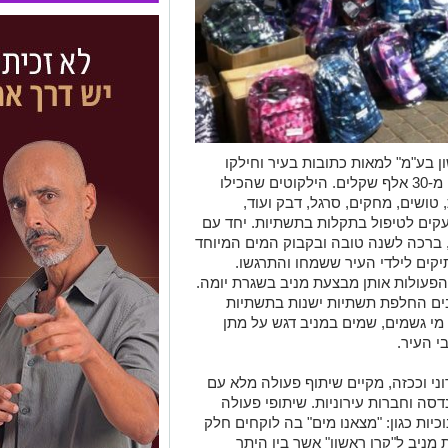
ן בע"מ" למאות כתובות בעיר וחילקו
למעלה מ-200 ילקוטים בהיקף של למעלה מ-30 אלף שקלים. הילקוטים שהכילו
 טושים, מחקים, סרגל, דבק ועוד,
קים לטיפול בתקלות בתשתיות. יחד עם
, ברכה לשנה טובה ובקבוק המים המיוחד
קים לילדי העיר ששמחו והתרגשו.
הפעולות אותן מבצעת מניב בשגרת יומה.
ים החלפת תשתיות ישנות בתשתיות
ם מי גשמים, שמים במניב דגש על מתן
י העיר.
ני וככזה, מקיים שיתוף פעולה מלא עם
הנדסה וחברות עירוניות. שיתופי פעולה
כיות כגון: "מצאנו מים" בה לוקחים חלק
 מניב ל"קרן ראשון" אשר בין היתר