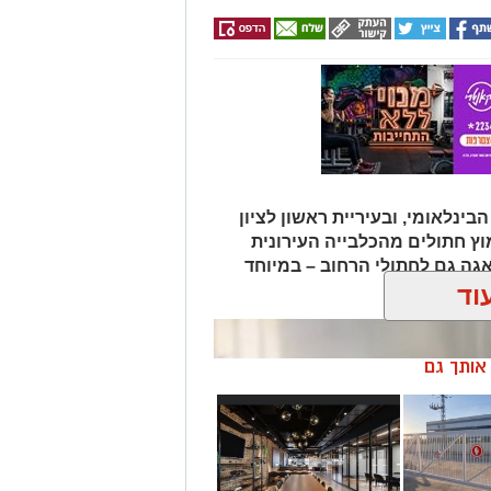
בינלאומי, ובעיריית ראשון לציון
וץ חתולים מהכלבייה העירונית
גה גם לחתולי הרחוב – במיוחד
וד
ן אותך גם