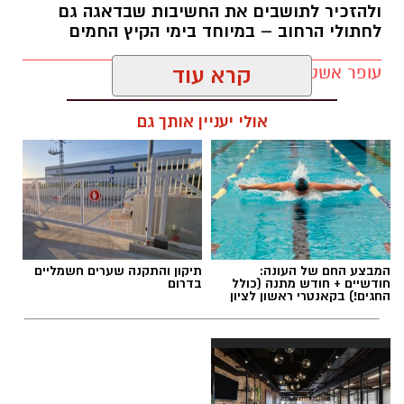
ולהזכיר לתושבים את החשיבות שבדאגה גם
לחתולי הרחוב – במיוחד בימי הקיץ החמים
עופר אשטוקר / 12:04 07.08.26
קרא עוד
אולי יעניין אותך גם
תגים:
יום החתול הבינלאומי
המבצע החם של העונה:
תיקון והתקנה שערים חשמליים
חודשיים + חודש מתנה (כולל
בדרום
החגים!) בקאנטרי ראשון לציון