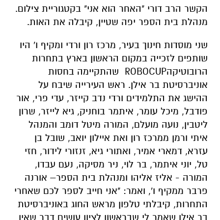
הקשר הרב דורי "האחר הוא אני" בקטגוריית צילום.
מנהלת בית הספר יפה שטיין, קיבלה את האות.
שני מוסדות חינוך בעיר, מרכז רון ורדי ומקיף ו' היו
שותפים לזכייה במקום הראשון בארץ בתחרות
הרובוטיקהROBOCUP שהתקיימה בחסות
אוניברסיטת בר אילן. ראש העירייה שיבח על
ההישג את התלמידים ורדי נדב קייזר, עדי פרי, אור
פודבל, מיכל עומר, איתמר בוחניק, גיא לייזר, שרון
ליטבין, נועה מועלם, המורה מיטל דומב והמנהל
איתי ורמן ממרכז רון ואת איילון יואב, שובל בן
עזרא, דמארי אמיר, ואתורי גיא, זנזורי לידור, חזי
טל, יוני איתמר, בר לוי, ניר מסיקה, נעם עבדו,
המורה - אליז אליהו ומנהלת בית הספר– אורנה
פרבר ממקיף ו', ואמר: "אני חייב לספר לכם שאחרי
התחרות, קיבלתי טלפון מראש החוג באוניברסיטת
בר אילן שאמר לי שבראשון לציון עושים דבר שאין