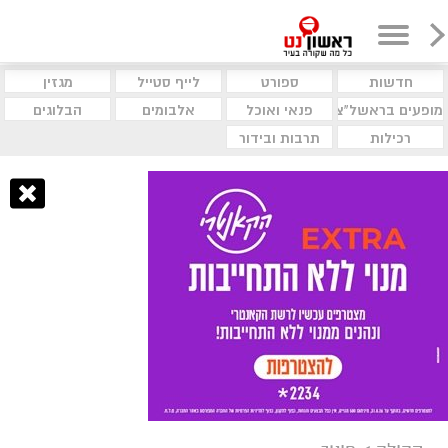
חדשות
ספורט
לייף סטייל
מגזין
מופעים בראשל"צ
פנאי ואוכל
אלבומים
הבלוגים
רכילות
תרבות ובידור