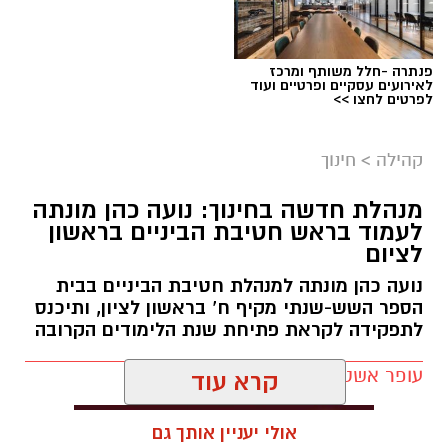
פנתרה -חלל משותף ומרכז
לאירועים עסקיים ופרטיים ועוד
לפרטים לחצו >>
צילום: עיריית ראשון לציון
קהילה
>
חינוך
לקראת יום החתול הבינלאומי, שיצוין בשבת
הקרובה, פרסמה עיריית ראשון לציון פוסט מיוחד
מנהלת חדשה בחינוך: נועה כהן מונתה
לעמוד בראש חטיבת הביניים בראשון
המוקדש לחתולים העירוניים – הן לאלו שמחכים
לציום
לבית מאמץ בכלבייה העירונית והן לחתולי הרחוב
נועה כהן מונתה למנהלת חטיבת הביניים בבית
החיים ברחבי העיר.
הספר השש-שנתי מקיף ח’ בראשון לציון, ותיכנס
לתפקידה לקראת פתיחת שנת הלימודים הקרובה
בעירייה מזכירים כי תושבים שנתקלים בחתול פצוע
או במצוקה יכולים לפנות למוקד העירוני 106.
עופר אשטוקר / 10:53 07.08.26
החתול יועבר לקבלת טיפול רפואי, ולאחר מכן
יוחזר לפינת ההאכלה שבה הוא חי.
קרא עוד