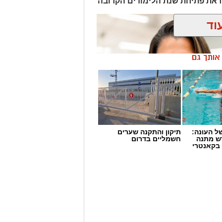
לקראת פתיחת שנת הלימודים הקרובה
ושבים להניח קערות מים עבור חתולי
לעבור את ימי הקיץ בשלום.
וד
ציבור להכיר את החתולים המחכים
 וממתינים למשפחה שתעניק להם בית חם
ן אותך גם
 הכלבייה העירונית ראשון לציון בטלפון
 מאירוע חדשותי? מצאתם טעות
 העונה:
תיקון והתקנה שערים
דש מתנה
חשמליים בדרום
 בקאנטרי
נןך