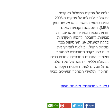
ר למינהל עסקים במסלול האקדמי
המכללה למינהל "פתיחת התכנית המחקרית של ביה"ס למנהל עסקים ב-2006
אוניברסיטאי הראשון בישראל שהוסמך
להעניק תואר שני מחקרי במינהל עסקים (MBA). ההסכמה הקבועה שאינה
ה את עצמה ובוגריה הגישו עבודות
צוינות, להובלה ולרמתו האקדמית
ללה למינהל. אני חש סיפוק מכך
לול הרגיל, ויכול אף להאריך את
קיים רצון בקרב סטודנטים להמשיך
 ותלמידי התכנית הנוכחיים יצטרפו רבים
בעולם וללימודי תואר שלישי. השלב
נהל עסקים לפתוח תכנית דוקטורט
החוקר, ותלמידי המחקר הפעילים בבית
 מאירוע חדשותי? מצאתם טעות