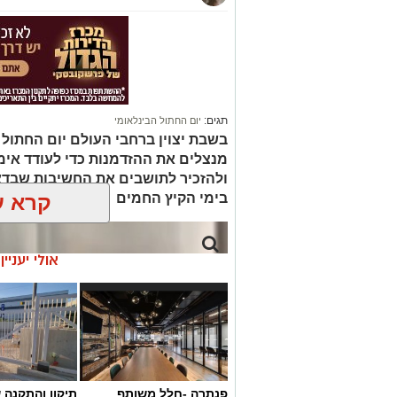
תגים:
יום החתול הבינלאומי
בשבת יצוין ברחבי העולם יום החתול ה
מנצלים את ההזדמנות כדי לעודד אימ
ולהזכיר לתושבים את החשיבות שבדא
בימי הקיץ החמים
קרא ע
אולי יעניי
פנתרה -חלל משותף
תיקון והתקנה 