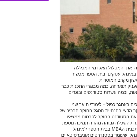
ה את המסלול האקדמי המכללה
ינהל להעניק תואר שני מחקרי (MBA) במינהל עסקים. בית הספר מכשיר
רי החל משנת 2006 – הראשון מקרב המוסדות
ניק תואר זה. כמה מבוגרי התכנית כבר
ות, וכמה עשרות סטודנטים ובוגרים
 באתגר כפול – לימודי תואר שני
 פיתוח מחקר מדעי בהנחיית הסגל החוקר הבכיר של
את הסטודנט החוקר לפרסום ממצאיו
ה להשכלה גבוהה מהווה תמיכה נוספת
ברמת הלימודים הגבוהה ובאיכות הסגל בתכנית הMBA בבית הספר למינהל
ל, שעומד בסטנדרטים אוניברסיטאיים