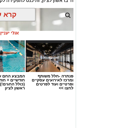
ח’ בראשון לציון, ותיכנס לתפקידה 
בשל מזג האוויר החם, קוראים בעירייה לת
הרחוב, פעולה פשוטה שיכולה לסייע להם 
קרא ע
במקביל, הכלבייה העירונית מזמינה את ה
לאימוץ. כל החתולים מטופלים, מחוסנים
אולי יעניי
ואוהב.
לפרטים נוספים ולאימוץ ניתן ליצור קשר עם
.
054-5233031
יש לכם מידע חשוב שטרם נחשף? צילומים
בכתבה? נשמח שתשתפו אותנו
פנתרה -חלל משותף
המבצע החם של
ומרכז לאירועים עסקיים
חודשיים + חו
ופרטיים ועוד לפרטים
(כולל החגים!)
לחצו >>
ראשון לציון
בהצלחה נועה כהן - באדיבות משרד החי