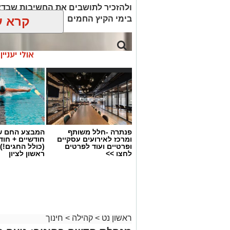
ולהזכיר לתושבים את החשיבות שבדא
בימי הקיץ החמים
קרא ע
אולי יעניי
פנתרה -חלל משותף
המבצע החם של
ומרכז לאירועים עסקיים
חודשיים + חו
ופרטיים ועוד לפרטים
(כולל החגים!)
לחצו >>
ראשון לציון
ראשון נט
>
קהילה
>
חינוך