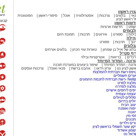
בבתי הספר ברחבי העיר.
זין ראשון
אי
בלוגים
צרכנות
אסטרולוגיה
אוכל
סיפורי ראשון
הפוטוגנית
 מאירוע חדשותי? מצאתם טעות
 ראשון לציון
קבוצת
דשות ראשון
שפט
חדשות ארציות
לבומים
ילות
ספורט
אירועים
תרבות
תמונת היום
הילה
נוך
תרבות
ספורט
לוגים
לוג של אייל בן שמחון
טארות עוזי הכהן
בלוגים אורחים
יף סטייל
נדים
בריאות
אטרקציות ובילוי
רונה - המדור המיוחד
רונה - המדור המיוחד
שיפור ביצועים במערכת תוכנה
שון לציון נט
ערוץ וידאו
אהבנו ברשת
פנאי ואוכל
צרכנות ועסקים
יפס רשת חברתית להמלצות
רים חשמליים
-רשת חברתית לחכמת ההמונים
לצה לסרט
מלצה לסדרה
פים ליחסים אישיים
עצמה עצמית
לולים לטיולים
ולים בדרום
צוב הבית
פוח ואופנה
אטה
סי מין
כונים
רים וילדים
קון שער חשמלי בראשון לציון
ומון אשדוד
ראל נט