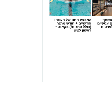
 מאירוע חדשותי? מצאתם טעות
שותף
המבצע החם של העונה:
ם עסקיים
חודשיים + חודש מתנה
לפרטים
(כולל החגים!) בקאנטרי
ראשון לציון
נןך
יר. בשש השנים האחרונות שימשה
עיר, וכעת תוביל את חטיבת הביניים של
יר.
הן עם כניסתה לתפקיד החדש ואיחלו לה
ריית ראשון לציון הצטרפו לברכות
 בקידום המצוינות החינוכית ובהמשך
ערכת החינוך לקראת שנת הלימודים