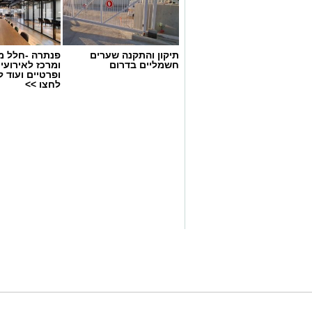
יש לכם מידע חשוב שטרם נחשף? צילומים
בכתבה? נשמח שתשתפו אותנו
תיקון והתקנה שערים
פנתרה -חלל מ
חשמליים בדרום
ומרכז לאירועי
ופרטיים ועוד 
לחצו >>
בהצלחה נועה כהן - באדיבות משרד החי
כהן מביאה עמה ניסיון ניהולי וחינוכי עש
כמנהלת בית הספר היסודי “חיים בר לב” ב
מקיף ח’, אחד מבתי הספר השש-שנתיים בע
במחוז מרכז של משרד החינוך בירכו את כ
הצלחה רבה ושנת עשייה משמעותית. גם בעי
ואיחלו לה הצלחה בהובלת חטיבת הביניים,
פיתוח מערכת החינוך בעיר.
מינויה של כהן מצטרף לשורת מינויים במ