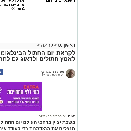
חשמליים בדרום
ומרכז לאירועי
ופרטיים ועוד 
לחצו >>
ראשון נט
>
קהילה
>
לקראת יום החתול הבינלאומי: 
לאמץ חתולים ולדאוג גם לחתו
עופר אשטוקר
07.08.26 / 12:04
תגים:
יום החתול הבינלאומי
בשבת יצוין ברחבי העולם יום החתול ה
מנצלים את ההזדמנות כדי לעודד אימ