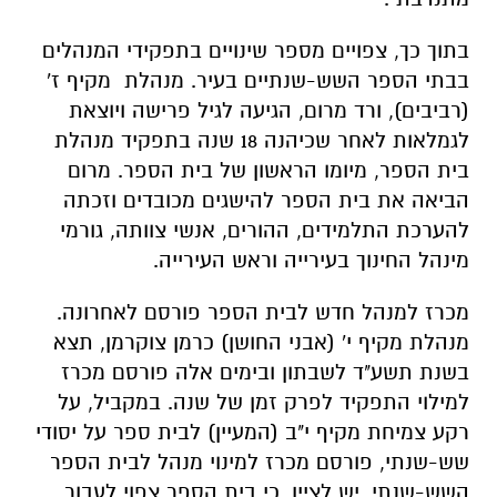
בתוך כך, צפויים מספר שינויים בתפקידי המנהלים
בבתי הספר השש-שנתיים בעיר. מנהלת מקיף ז'
(רביבים), ורד מרום, הגיעה לגיל פרישה ויוצאת
לגמלאות לאחר שכיהנה 18 שנה בתפקיד מנהלת
בית הספר, מיומו הראשון של בית הספר. מרום
הביאה את בית הספר להישגים מכובדים וזכתה
להערכת התלמידים, ההורים, אנשי צוותה, גורמי
מינהל החינוך בעירייה וראש העירייה.
מכרז למנהל חדש לבית הספר פורסם לאחרונה.
מנהלת מקיף י' (אבני החושן) כרמן צוקרמן, תצא
בשנת תשע"ד לשבתון ובימים אלה פורסם מכרז
למילוי התפקיד לפרק זמן של שנה. במקביל, על
רקע צמיחת מקיף י"ב (המעיין) לבית ספר על יסודי
שש-שנתי, פורסם מכרז למינוי מנהל לבית הספר
השש-שנתי. יש לציין, כי בית הספר צפוי לעבור