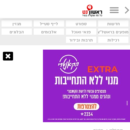
חדשות
ספורט
לייף סטייל
מגזין
מופעים בראשל"צ
פנאי ואוכל
אלבומים
הבלוגים
רכילות
תרבות ובידור