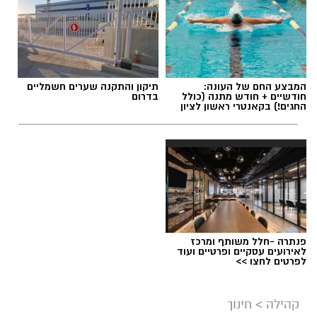
תגים:
יום החתול הבינלאומי
המבצע החם של העונה:
תיקון והתקנה שערים חשמליים
חודשיים + חודש מתנה (כולל
בדרום
החגים!) בקאנטרי ראשון לציון
פנתרה -חלל משותף ומרכז
לאירועים עסקיים ופרטיים ועוד
לפרטים לחצו >>
צילום: עיריית ראשון לציון
קהילה
>
חינוך