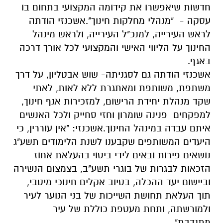
חדשות שיאפשרו את קידומה המקצועי בתחום בו
עסקה - "מנהלי מחלקות חינוך".אשכנזי הודתה
לראש העירייה, למנכ"ל העירייה, ולראש מינהל
החינוך על הליווי האישי והמקצועי לכל אורך דרכה
באגף.
אשכנזי הודתה גם לסגניתה- שוש אבטליון, על דרך
משתפת, משותפת ומאתגרת ללא לאות, לאתי
שקד מנהלת יחידת הרישום, למזכירות אגף חינוך,
למפקחים פנינה שומרון וחזי סחייק ולכל האנשים
איתם עבדה במינהל החינוך.אשכנזי: "אין עוררין, כי
היעדים המשותפים שקבענו לשנת הלימודים תשע"ג
נושאים פירות ובאים לידי ביטוי בהעלאת אחוז
הזכאות לבגרות של בוגרי תשע"ב, בצמצום הנשירה
וביישום יעד ההכלה, בטיוב אקלים חינוכי מיטבי,
תוך העלאת תחושת השייכות של בני הנוער לעיר
ולמורשתה, ותחת מעטפת כוללת של עיר
מתנדבת".