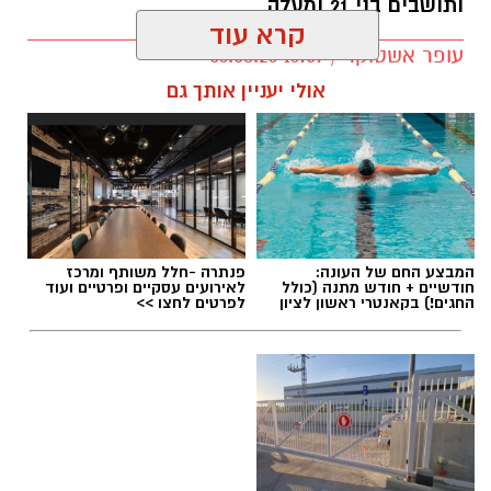
ותושבים בני 21 ומעלה
קרא עוד
עופר אשטוקר / 16:59 06.08.26
אולי יעניין אותך גם
תגים:
מקהלה חדשה בראשון לציון
המבצע החם של העונה:
פנתרה -חלל משותף ומרכז
חודשיים + חודש מתנה (כולל
לאירועים עסקיים ופרטיים ועוד
החגים!) בקאנטרי ראשון לציון
לפרטים לחצו >>