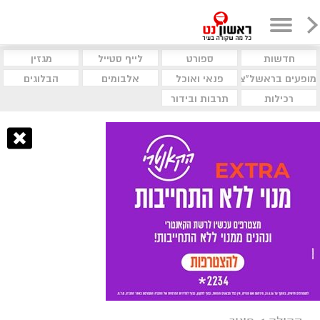
חדשות
ספורט
לייף סטייל
מגזין
מופעים בראשל"צ
פנאי ואוכל
אלבומים
הבלוגים
רכילות
תרבות ובידור