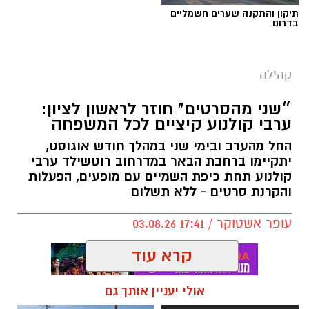
תיקון והתקנה שערים חשמליים
בדרום
צילום: עיריית ראשון לציון
קהילה
המקהלה מוקמת ביוזמת עיריית ראשון לציון,
״שני מהסרטים" חוזר לראשון לציון:
באמצעות המינהל לשילוב חברתי וקרן ראשון. את
ערבי קולנוע קיציים לכל המשפחה
הקמתה והובלתה המקצועית תבצע עמותת "מעבר
החל מהערב ובימי שני במהלך חודש אוגוסט,
לקול", המתמחה בהקמת מקהלות מקצועיות וחיבור
יתקיימו ברחבת הבאר במדרחוב רוטשילד ערבי
קולנוע תחת כיפת השמיים עם מופעים, הפעלות
כל האוכלוסיות באמצעות מוזיקה ושירה.
והקרנת סרטים - ללא תשלום
עופר אשטוקר / 17:41 03.08.26
במסגרת המיזם ייערכו אודישנים לתושבות ותושבי
העיר בני 21 ומעלה, עם ובלי צרכים מיוחדים,
קרא עוד
שאוהבים לשיר ובעלי יכולת שירה. המשתתפים
שייבחרו יזכו לקחת חלק במקהלה ייצוגית שתופיע
אולי יעניין אותך גם
באירועים עירוניים ובבמות מרכזיות, ותביא לקדמת