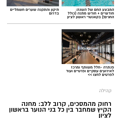
המבצע החם של העונה:
תיקון והתקנה שערים חשמליים
חודשיים + חודש מתנה (כולל
בדרום
החגים!) בקאנטרי ראשון לציון
פנתרה -חלל משותף ומרכז
לאירועים עסקיים ופרטיים ועוד
צילום: עיריית ראשון לציון
לפרטים לחצו >>
עיריית ראשון לציון מזמינה את תושבות ותושבי
קהילה
העיר ליהנות גם השנה מסדרת אירועי הקיץ "שני
מהסרטים", שתתקיים במהלך חודש אוגוסט ברחבת
רחוק מהמסכים, קרוב ללב: מחנה
הבאר במדרחוב רוטשילד. מדי יום שני ייהנו
הקיץ שמחבר בין כל בני הנוער בראשון
המבקרים מערב חווייתי לכל המשפחה, הכולל
לציון