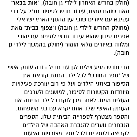
(חולק בחודש האחרון לילדי גן חובה), "
אות בבאר
"
מאת שוהם סמיט, עיבוד חדש לסיפור חז"ל על רבי
עקיבא עם איורים שובי עין מהנוף הארץ ישראלי
(מחולק החודש לילדי גן חובה) ו"
צפוף בבית
" מאת
אפרים סידון שהוא עיבוד חדש לסיפור עם יהודי
ומלווה באיורים מלאי הומור (יחולק בהמשך לילדי גן
חובה).
מדי חודש מגיע שליח לגן עם חבילה ובה עותק אישי
של "ספר החודש" לכל ילד. הגננת קוראת את
הסיפור באוזני הילדים ועל פי רוב עורכת פעילויות
מיוחדות הקשורות לסיפור, למושגים ולערכים
העולים ממנו. לאחר מכן לוקח כל ילד הביתה את
העותק האישי שלו, אותו יקרא עם בני משפחתו,
והספר מצטרף לספרייה הביתית שלו. הספרים
הנבחרים נועדים להגברת האהבה של הילדים
לקריאה ולספרים ולכל ספר מצורפות הצעות