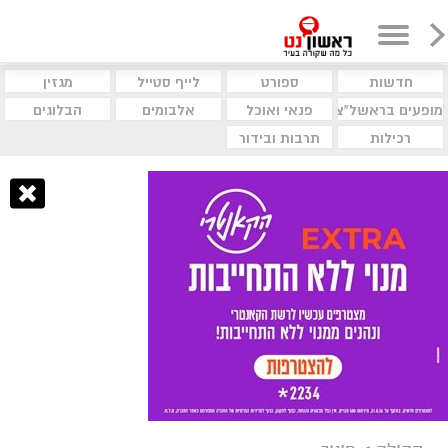
חדשות
ספורט
לייף סטייל
מגזין
מופעים בראשל"צ
פנאי ואוכל
אלבומים
הבלוגים
רכילות
תרבות ובידור