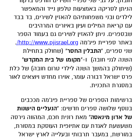
חובה). על גבי שני ספריי השירים הודפס ברקוד
הניתן לסריקה באמצעות טלפון נייד והמאפשר
לילדים ובני משפחותיהם להאזין לשירים, בד בבד
עם קריאת המילים ועיון באיורים המרהיבים
שבספרים. ניתן להאזין לשירים גם בעמוד הספר
באתר ספריית פיג'מה
http://www.pjisrael.org/
.
שני ספרים, "
התבלין החסר
" (שחולק בתחילת
השנה לגני חובה) ו-"
מקומו של בית המקדש
"
(שיחולק בהמשך השנה לילדי טרום חובה) של כלת
פרס ישראל דבורה עומר, אוירו מחדש ויוצאים לאור
במסגרת התכנית.
ברשימות הספרים של ספריית פיג'מה מככבים
בנוסף שלושה ספרים חדשים: "
הנעליים הישנות
של אדון מינאסה
" מאת רונית חכם, המהווה גירסה
משעשעת לאגדת עם אתיופית העוסקת במסורת,
במורשת, במעבר תרבותי ובעלייה לארץ ישראל