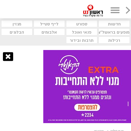
חדשות
ספורט
לייף סטייל
מגזין
מופעים בראשל"צ
פנאי ואוכל
אלבומים
הבלוגים
רכילות
תרבות ובידור