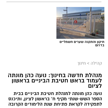
תיקון והתקנה שערים חשמליים
בדרום
צילום: עיריית ראשון לציון
קהילה
>
חינוך
לקראת יום החתול הבינלאומי, שיצוין בשבת
הקרובה, פרסמה עיריית ראשון לציון פוסט מיוחד
מנהלת חדשה בחינוך: נועה כהן מונתה
לעמוד בראש חטיבת הביניים בראשון
המוקדש לחתולים העירוניים – הן לאלו שמחכים
לציום
לבית מאמץ בכלבייה העירונית והן לחתולי הרחוב
נועה כהן מונתה למנהלת חטיבת הביניים בבית
החיים ברחבי העיר.
הספר השש-שנתי מקיף ח’ בראשון לציון, ותיכנס
לתפקידה לקראת פתיחת שנת הלימודים הקרובה
בעירייה מזכירים כי תושבים שנתקלים בחתול פצוע