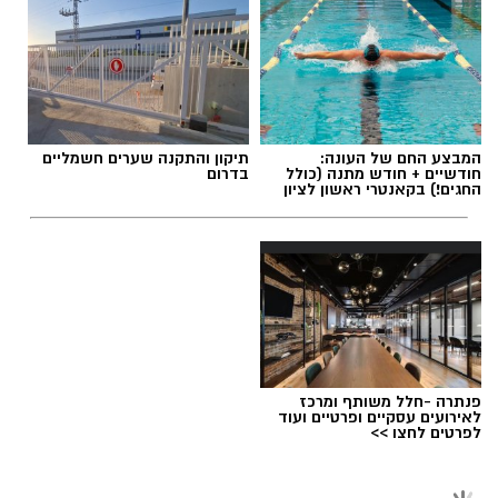
מינויה של כהן מצטרף לשורת מינויים במערכת
אולי יעניין אותך גם
החינוך לקראת שנת הלימודים תשפ”ז, כחלק
מההיערכות לפתיחת השנה בבתי הספר ברחבי
העיר.
תגים:
מקהלה חדשה בראשון לציון
המבצע החם של העונה:
תיקון והתקנה שערים חשמליים
יש לכם מידע חשוב שטרם נחשף? צילומים מאירוע
חודשיים + חודש מתנה (כולל
בדרום
החגים!) בקאנטרי ראשון לציון
חדשותי? מצאתם טעות בכתבה? נשמח שתשתפו
אותנו
פנתרה -חלל משותף ומרכז
לאירועים עסקיים ופרטיים ועוד
לפרטים לחצו >>