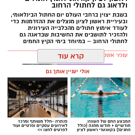
ולדאוג גם לחתולי הרחוב
בשבת יצוין ברחבי העולם יום החתול הבינלאומי,
ובעיריית ראשון לציון מנצלים את ההזדמנות כדי
לעודד אימוץ חתולים מהכלבייה העירונית
ולהזכיר לתושבים את החשיבות שבדאגה גם
לחתולי הרחוב – במיוחד בימי הקיץ החמים
עופר אשטוקר / 12:04 07.08.26
קרא עוד
אולי יעניין אותך גם
תגים:
יום החתול הבינלאומי
המבצע החם של העונה:
פנתרה -חלל משותף ומרכז
חודשיים + חודש מתנה (כולל
לאירועים עסקיים ופרטיים ועוד
החגים!) בקאנטרי ראשון לציון
לפרטים לחצו >>