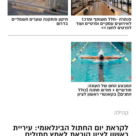
פנתרה -חלל משותף ומרכז
תיקון והתקנה שערים חשמליים
לאירועים עסקיים ופרטיים ועוד
בדרום
לפרטים לחצו >>
המבצע החם של העונה:
חודשיים + חודש מתנה (כולל
החגים!) בקאנטרי ראשון לציון
קהילה
לקראת יום החתול הבינלאומי: עיריית
ראשון לציון קוראת לאמץ חתולים