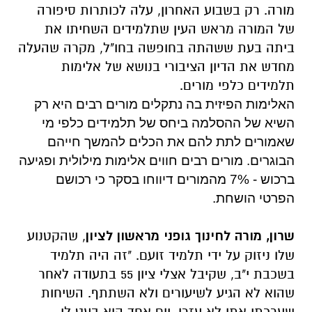
מורה. רק בשבוע האחרון, עלה לכותרות סיפורה
של המורה מראש העין שתלמידים השחיתו את
ביתה בעת ששהתה בחופשה בחו"ל, מקרה שהעלה
מחדש את הדיון הציבורי בנושא של אלימות
תלמידים כלפי מורים.
האלימות הפיזית בה נתקלים מורים רבים היא רק
השיא של ההסלמה ביחס של תלמידים כלפי מי
שאמורים לתת להם את הכלים להמשך חייהם
הבוגרים. מורים רבים חווים אלימות מילולית ופגיעה
ברכוש - 7% מהמורים דיווחו בסקר כי רכושם
הפרטי הושחת.
שרון, מורה לחינוך גופני מראשון לציון
, שהקטנוע
שלו ניזוק על ידי תלמיד זועם. "זה היה תלמיד
בשכבת י"ב, שקיבל אצלי ציון 55 בתעודה לאחר
שהוא לא הגיע לשיעורים ולא השתתף. השיחות
שערכתי אתו לא עזרו. יום אחד הוא בעט לי