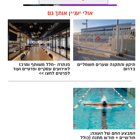
העיר בני 21 ומעלה, עם ובלי צרכים מיוחדים,
קרא עוד
שאוהבים לשיר ובעלי יכולת שירה. המשתתפים
שייבחרו יזכו לקחת חלק במקהלה ייצוגית שתופיע
אולי יעניין אותך גם
באירועים עירוניים ובבמות מרכזיות, ותביא לקדמת
הבמה את הכוח של מוזיקה לחבר בין אנשים.
תגים:
שני מהסרטים בראשון לציון
המקהלה תייצג את העיר שלנו, ראשון לציון
החברות במקהלה כרוכה בתשלום ומחייבת
השתתפות עקבית בחזרות אחת לשבוע.
תיקון והתקנה שערים חשמליים
פנתרה -חלל משותף ומרכז
בדרום
לאירועים עסקיים ופרטיים ועוד
לפרטים לחצו >>
לפרטים נוספים ותאום אודישנים: אורי שחר 052-
2304979
ראש העירייה, רז קינסטליך: "אני מברך על הקמת
הלהקה המרגשת הזו. בראשון לציון כולם שווים, גם
במוסיקה ולכל אחת ואחד יש מקום. קהילה חזקה
באמת, מורכבת ממפגשים בין אנשים שונים,