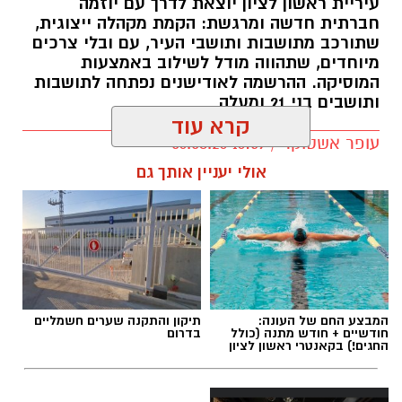
עיריית ראשון לציון יוצאת לדרך עם יוזמה
חברתית חדשה ומרגשת: הקמת מקהלה ייצוגית,
שתורכב מתושבות ותושבי העיר, עם ובלי צרכים
מיוחדים, שתהווה מודל לשילוב באמצעות
המוסיקה. ההרשמה לאודישנים נפתחה לתושבות
ותושבים בני 21 ומעלה
קרא עוד
עופר אשטוקר / 16:59 06.08.26
אולי יעניין אותך גם
תגים:
מקהלה חדשה בראשון לציון
המבצע החם של העונה:
תיקון והתקנה שערים חשמליים
חודשיים + חודש מתנה (כולל
בדרום
החגים!) בקאנטרי ראשון לציון