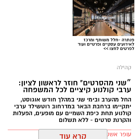
פנתרה -חלל משותף ומרכז
לאירועים עסקיים ופרטיים ועוד
לפרטים לחצו >>
צילום: עיריית ראשון לציון
קהילה
המקהלה מוקמת ביוזמת עיריית ראשון לציון,
״שני מהסרטים" חוזר לראשון לציון:
באמצעות המינהל לשילוב חברתי וקרן ראשון. את
ערבי קולנוע קיציים לכל המשפחה
הקמתה והובלתה המקצועית תבצע עמותת "מעבר
החל מהערב ובימי שני במהלך חודש אוגוסט,
לקול", המתמחה בהקמת מקהלות מקצועיות וחיבור
יתקיימו ברחבת הבאר במדרחוב רוטשילד ערבי
קולנוע תחת כיפת השמיים עם מופעים, הפעלות
כל האוכלוסיות באמצעות מוזיקה ושירה.
והקרנת סרטים - ללא תשלום
עופר אשטוקר / 17:41 03.08.26
במסגרת המיזם ייערכו אודישנים לתושבות ותושבי