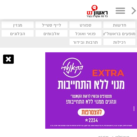
חדשות
ספורט
לייף סטייל
מגזין
מופעים בראשל"צ
פנאי ואוכל
אלבומים
הבלוגים
רכילות
תרבות ובידור