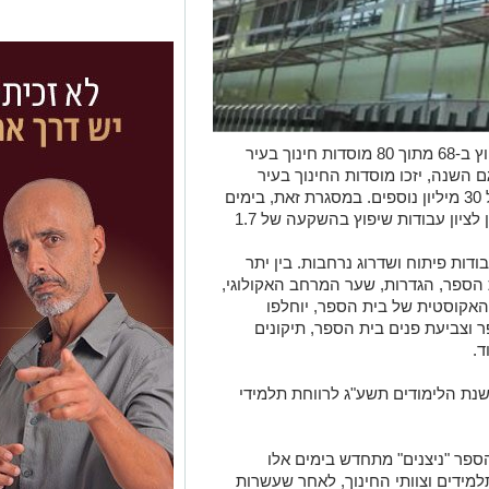
בקיץ שעבר ביצעה עיריית ראשון לציון שיפוץ ב-68 מתוך 80 מוסדות חינוך בעיר
ד זאת, גם השנה, יזכו מוסדות החינוך בעיר
לסבב נוסף של שיפוצים בהשקעה זהה של 30 מיליון נוספים. במסגרת זאת, בימים
אלו, מבוצעות בבית הספר "ניצנים" בראשון לציון עבודות שיפוץ בהשקעה של 1.7
ות פיתוח ושדרוג נרחבות. בין יתר
הספר, הגדרות, שער המרחב האקולוגי,
האקוסטית של בית הספר, יוחלפו
וצביעת פנים בית הספר, תיקונים
ד.
נת הלימודים תשע"ג לרווחת תלמידי
ספר "ניצנים" מתחדש בימים אלו
רווחת התלמידים וצוותי החינוך, לאחר שעשרות