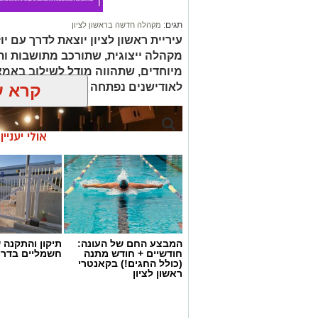
תגים:
מקהלה חדשה בראשון לציון
עיריית ראשון לציון יוצאת לדרך עם
מקהלה ייצוגית, שתורכב מתושבות ותו
מיוחדים, שתהווה מודל לשילוב באמ
קרא ע
לאודישנים נפתחה לתושבות ותושבים בני 21 
אולי יעניי
המבצע החם של העונה:
תיקון והתקנה 
חודשיים + חודש מתנה
חשמליים בדרו
(כולל החגים!) בקאנטרי
ראשון לציון