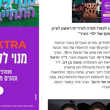
ג לכפר! תודה לעיריית ראשון לציון
תם של ילדי העיר"
מידים, מורים ועובדים בעבר ובהווה
השתתפו בערב שבועות בכנס בוגרים חגיגי לציון 90 שנה להיווסדו של כפר הנוער
ויצו נחלת יהודה. כנס המחזורים הגדול, שהיווה את שיאן של חגיגות ה-90, נערך
אל רייף
, חבר מועצת העיר,
ד"ר יחיאל
את ויצו העולמית,
טובה בן דב
, יו"ר
קי
ורבות מהנהלת ויצו מהארץ
מכל רחבי הארץ, אחזה בכפר התרגשות
כנס להעלאת זיכרונות ולהתעדכנות, צפה
 ועד היום
" וערך סיור במגורי הכפר,
עברו.