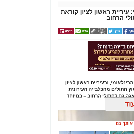
עיריית ראשון לציון קוראת
לי הרחוב
בינלאומי, ובעיריית ראשון לציון
וץ חתולים מהכלבייה העירונית
גה גם לחתולי הרחוב – במיוחד
וד
ן אותך גם