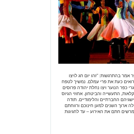
 אמר בהתרגשות: "זהו יום חג לויצו
רואים כעת את פרי עמלם. נמשיך לטפח
י כפר הנוער ויצו נחלת יהודה פרוסים
אות, התעשייה והביטחון. אחוזי הגיוס
דנו על הישגיהם החברתיים והלימודיים. תודה
ולה ארוך השנים למען חינוכם ורווחתם
ם מרשים חתם את האירוע – עד לחגיגות