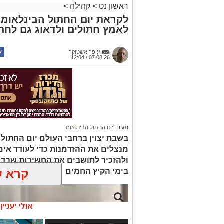
ראשון נט
>
קהילה
>
לקראת יום החתול הבינלאומי: 
לאמץ חתולים ולדאוג גם לחתו
עופר אשטוקר
07.08.26 / 12:04
תגים:
יום החתול הבינלאומי
בשבת יצוין ברחבי העולם יום החתול ה
מנצלים את ההזדמנות כדי לעודד אימ
ולהזכיר לתושבים את החשיבות שבדא
בימי הקיץ החמים
קרא ע
אולי יעניי