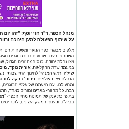
מנהל הכפר, ד"ר חזי יוסף: "זהו יום ח
על שיתוף הפעולה למען חינוכם ורווח
אלפים מבוגרי כפר הנוער ומשפחותיהם, תל
במעמד שרת החקלאות,
אורית נוקד, מיכ
שילה
, ראש המנהל לחינוך התיישבותי, נשי
הנהלת ויצו העולמית,
פרופ' רבקה לזובס
ומהעולם. עם הגעתם של אלפי הבוגרים, 
רבה. כל מחזור- בוגרים ומורים כאחד, הת
בתערוכת ענק של תמונות מחיי הכפר- "
מאז
בביה"ס ובענפי המשק השונים, לזכר ימים 