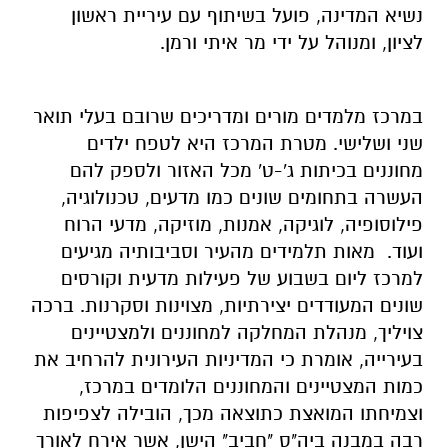
נשיא המדינה, פועל בשיתוף עם עיריית ראשון
לציון, ומנוהל על ידי מר איתי ורמן.
במרכז מלמדים מורים ומדריכים שרובם בעלי תואר
שני ושלישי. מטרת המרכז היא לטפח ילדים
מחוננים בכיתות ג'-ט' מכל האזור ולספק להם
העשרה בתחומים שונים כמו מדעים, טכנולוגיה,
פילוסופיה, לוגיקה, אמנות, מוזיקה, מדעי הרוח
ועוד. מאות תלמידים מהעיר וסביבותיה מגיעים
למרכז ליום בשבוע של פעילות מדעית וקורסים
שונים המעודדים יצירתיות, מצוינות וסקרנות. ברכה
צויליך, מנהלת המחלקה למחוננים ולמצטיינים
בעירייה, אומרת כי המדיניות העירונית להרחיב את
כמות המצטיינים והמחוננים הלומדים במרכז,
וצמיחתו המואצת כתוצאה מכך, הובילה לצפיפות
רבה במבנה ביה"ס "חביב" הישן, אשר אירח לאורך