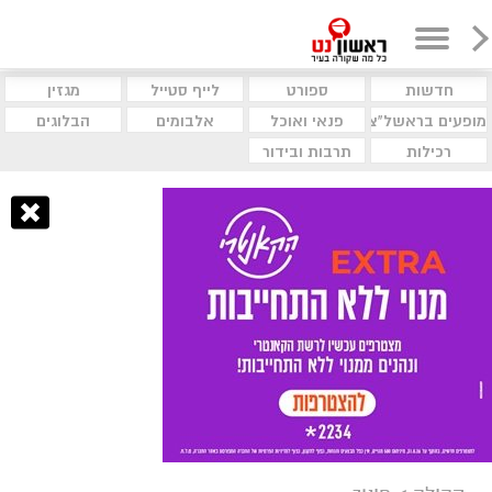
חדשות
ספורט
לייף סטייל
מגזין
מופעים בראשל"צ
פנאי ואוכל
אלבומים
הבלוגים
רכילות
תרבות ובידור