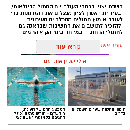
בשבת יצוין ברחבי העולם יום החתול הבינלאומי,
ובעיריית ראשון לציון מנצלים את ההזדמנות כדי
לעודד אימוץ חתולים מהכלבייה העירונית
ולהזכיר לתושבים את החשיבות שבדאגה גם
לחתולי הרחוב – במיוחד בימי הקיץ החמים
עופר אשטוקר / 12:04 07.08.26
קרא עוד
אולי יעניין אותך גם
תגים:
יום החתול הבינלאומי
תיקון והתקנה שערים חשמליים
המבצע החם של העונה:
בדרום
חודשיים + חודש מתנה (כולל
החגים!) בקאנטרי ראשון לציון