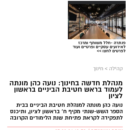
פנתרה -חלל משותף ומרכז
לאירועים עסקיים ופרטיים ועוד
לפרטים לחצו >>
צילום: עיריית ראשון לציון
קהילה
>
חינוך
לקראת יום החתול הבינלאומי, שיצוין בשבת
הקרובה, פרסמה עיריית ראשון לציון פוסט מיוחד
מנהלת חדשה בחינוך: נועה כהן מונתה
לעמוד בראש חטיבת הביניים בראשון
המוקדש לחתולים העירוניים – הן לאלו שמחכים
לציון
לבית מאמץ בכלבייה העירונית והן לחתולי הרחוב
נועה כהן מונתה למנהלת חטיבת הביניים בבית
החיים ברחבי העיר.
הספר השש-שנתי מקיף ח’ בראשון לציון, ותיכנס
לתפקידה לקראת פתיחת שנת הלימודים הקרובה
בעירייה מזכירים כי תושבים שנתקלים בחתול פצוע
או במצוקה יכולים לפנות למוקד העירוני 106.