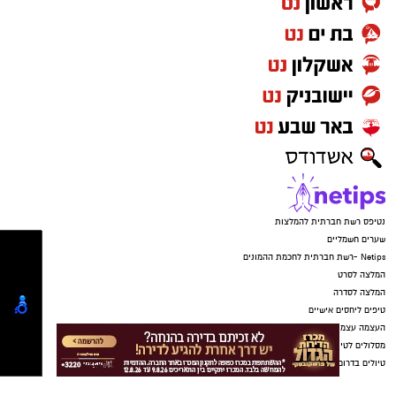
המקהלה תייצג את העיר שלנו, ראשון לציון
החברות במקהלה כרוכה בתשלום ומחייבת
השתתפות עקבית בחזרות אחת לשבוע.
לפרטים נוספים ותאום אודישנים: אורי שחר 052-
2304979
ראש העירייה, רז קינסטליך: "אני מברך על הקמת
הלהקה המרגשת הזו. בראשון לציון כולם שווים, גם
במוסיקה ולכל אחת ואחד יש מקום. קהילה חזקה
באמת, מורכבת ממפגשים בין אנשים שונים,
מהכלה, משיתוף פעולה ומהיכרות אישית שמורידה
מחסומים ומקרבת לבבות. אני מזמין את תושבות
ותושבי העיר, עם ובלי צרכים מיוחדים, שאוהבים
ויודעים לשיר, לקחת חלק במקהלה ולהגיע להבחן
באודישנים".